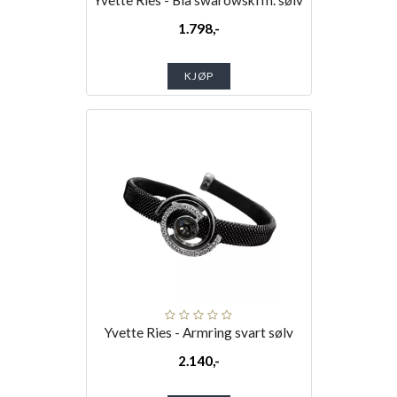
Yvette Ries - Blå swarowski m. sølv
1.798,-
KJØP
Yvette Ries - Armring svart sølv
2.140,-