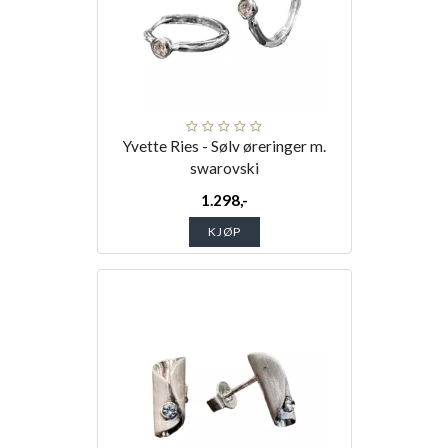
Yvette Ries - Sølv øreringer m.
swarovski
1.298,-
KJØP