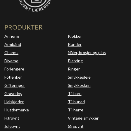
PRODUKTER
Anheng
Klokker
Armbånd
Kunder
Charms
Nåler, brosjer og pins
Diverse
Piercing
Forlengere
Ringer
Fotlenker
Smykkepleie
Gifteringer
Smykkeskrin
Gravering
Til barn
Halskjeder
Til bunad
Husdyrmerke
Til herre
Hårpynt
Vintage smykker
Julepynt
Ørepynt