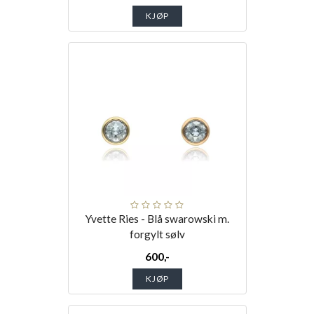
KJØP
Yvette Ries - Blå swarowski m.
forgylt sølv
600,-
KJØP