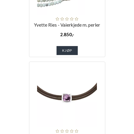
Yvette Ries - Vaierkjede m. perler
2.850,-
KJØP