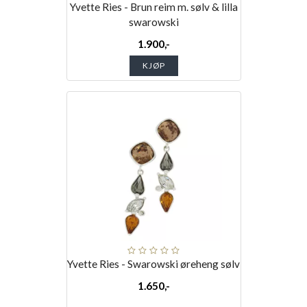
Yvette Ries - Brun reim m. sølv & lilla
swarowski
1.900,-
KJØP
Yvette Ries - Swarowski øreheng sølv
1.650,-