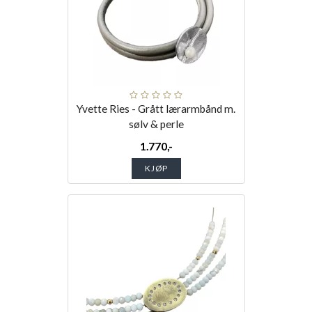
Yvette Ries - Grått lærarmbånd m.
sølv & perle
1.770,-
KJØP