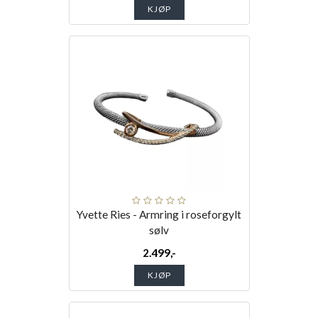
KJØP
Yvette Ries - Armring i roseforgylt
sølv
2.499,-
KJØP