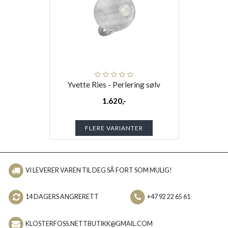
Yvette Ries - Perlering sølv
1.620,-
FLERE VARIANTER
VI LEVERER VAREN TIL DEG SÅ FORT SOM MULIG!
14 DAGERS ANGRERETT
+47 92 22 65 61
KLOSTERFOSS.NETTBUTIKK@GMAIL.COM