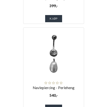
399,-
KJØP
Navlepiercing - Perleheng
540,-