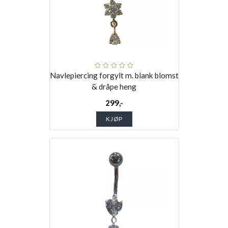
Navlepiercing forgylt m. blank blomst
& dråpe heng
299,-
KJØP