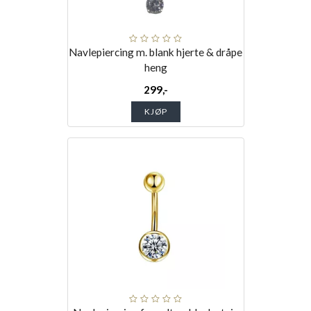
Navlepiercing m. blank hjerte & dråpe
heng
299,-
KJØP