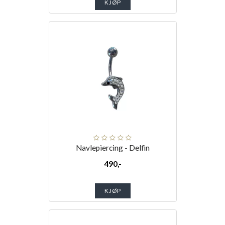
KJØP
Navlepiercing - Delfin
490,-
KJØP