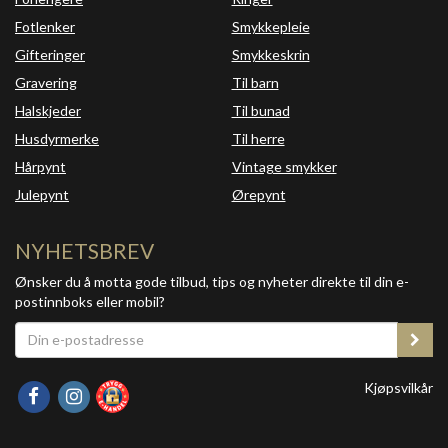
Fotlenker
Smykkepleie
Gifteringer
Smykkeskrin
Gravering
Til barn
Halskjeder
Til bunad
Husdyrmerke
Til herre
Hårpynt
Vintage smykker
Julepynt
Ørepynt
NYHETSBREV
Ønsker du å motta gode tilbud, tips og nyheter direkte til din e-
postinnboks eller mobil?
Kjøpsvilkår