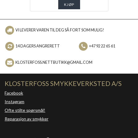
KJØP
VI LEVERER VAREN TIL DEG SÅ FORT SOM MULIG!
14 DAGERS ANGRERETT
+47 92 22 65 61
KLOSTERFOSS.NETTBUTIKK@GMAIL.COM
KLOSTERFOSS SMYKKEVERKSTED A/S
Facebook
Instagram
Ofte stilte spørsmål!
Reparasjon av smykker