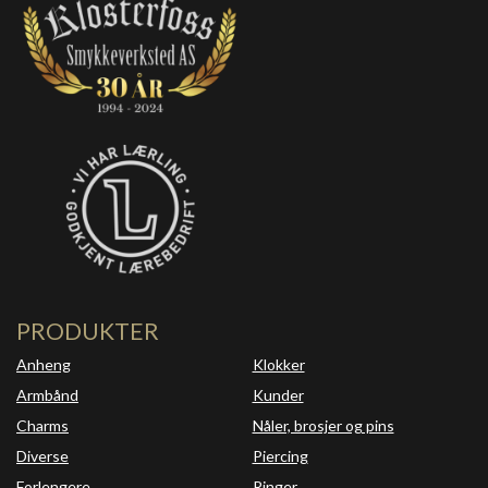
PRODUKTER
Anheng
Klokker
Armbånd
Kunder
Charms
Nåler, brosjer og pins
Diverse
Piercing
Forlengere
Ringer