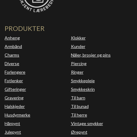
PRODUKTER
Anheng
Klokker
Armbånd
Kunder
Charms
Nåler, brosjer og pins
Diverse
Piercing
Forlengere
Ringer
Fotlenker
Smykkepleie
Gifteringer
Smykkeskrin
Gravering
Til barn
Halskjeder
Til bunad
Husdyrmerke
Til herre
Hårpynt
Vintage smykker
Julepynt
Ørepynt