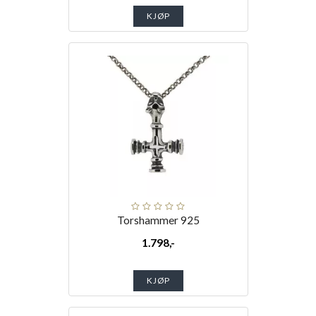
KJØP
Torshammer 925
1.798,-
KJØP