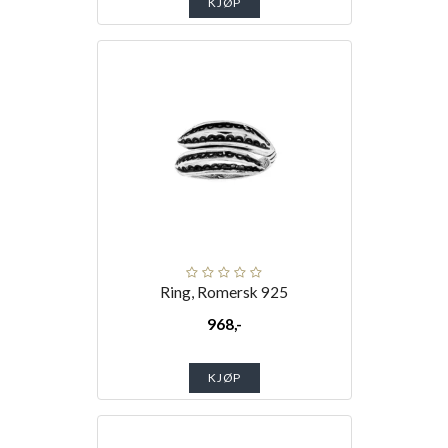
KJØP
Ring, Romersk 925
968,-
KJØP