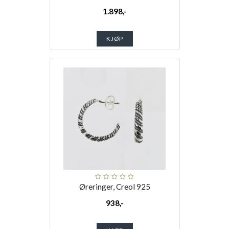
1.898,-
KJØP
Øreringer, Creol 925
938,-