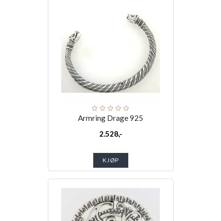
Armring Drage 925
2.528,-
KJØP