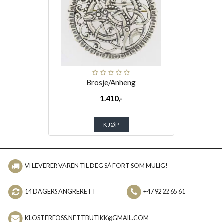
Brosje/Anheng
1.410,-
KJØP
VI LEVERER VAREN TIL DEG SÅ FORT SOM MULIG!
14 DAGERS ANGRERETT
+47 92 22 65 61
KLOSTERFOSS.NETTBUTIKK@GMAIL.COM