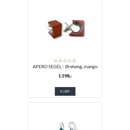
APERO SEGEL - Øreheng, mango
1.598,-
KJØP