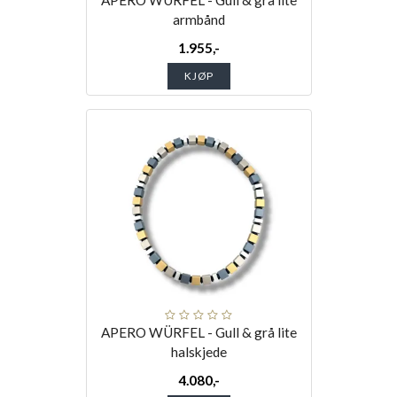
APERO WÜRFEL - Gull & grå lite
armbånd
1.955,-
KJØP
APERO WÜRFEL - Gull & grå lite
halskjede
4.080,-