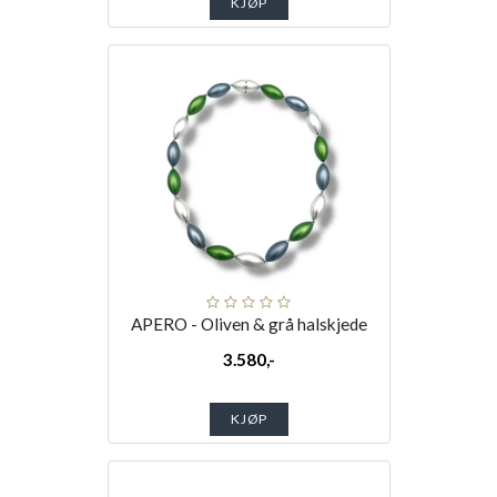
KJØP
APERO - Oliven & grå halskjede
3.580,-
KJØP