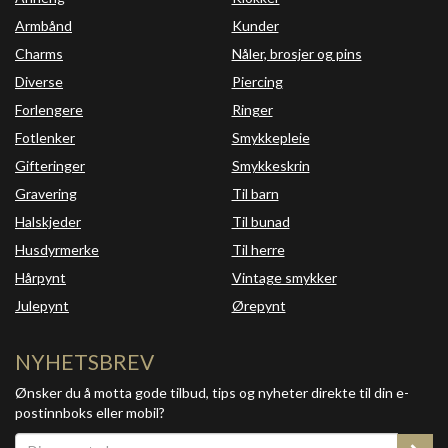
Armbånd
Kunder
Charms
Nåler, brosjer og pins
Diverse
Piercing
Forlengere
Ringer
Fotlenker
Smykkepleie
Gifteringer
Smykkeskrin
Gravering
Til barn
Halskjeder
Til bunad
Husdyrmerke
Til herre
Hårpynt
Vintage smykker
Julepynt
Ørepynt
NYHETSBREV
Ønsker du å motta gode tilbud, tips og nyheter direkte til din e-
postinnboks eller mobil?