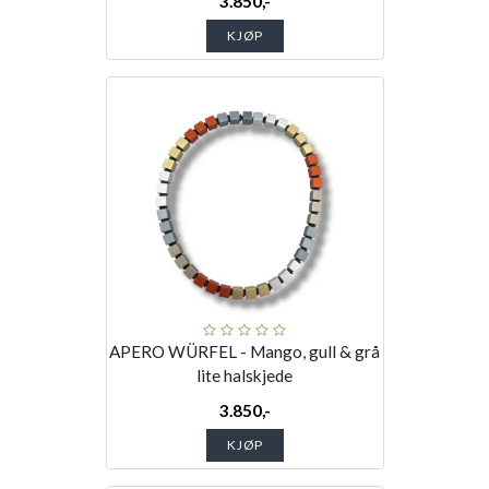
3.850,-
KJØP
APERO WÜRFEL - Mango, gull & grå
lite halskjede
3.850,-
KJØP