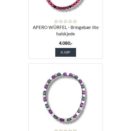
APERO WÜRFEL - Bringebær lite
halskjede
4.080,-
KJØP