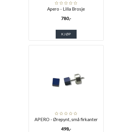
Apero - Lilla Brosje
780,-
KJØP
APERO - Ørepynt, små firkanter
498,-