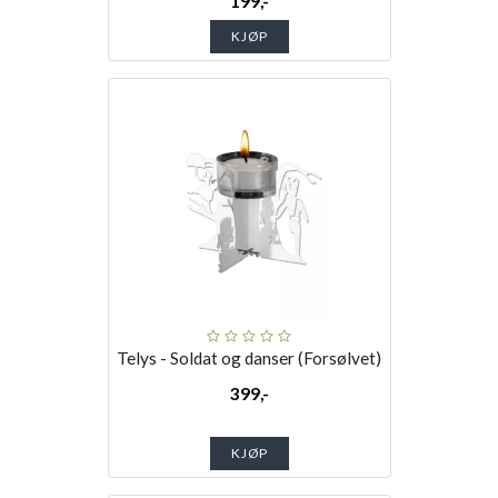
199,-
KJØP
Telys - Soldat og danser (Forsølvet)
399,-
KJØP