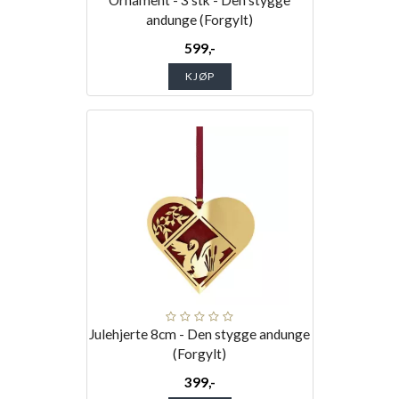
Ornament - 3 stk - Den stygge
andunge (Forgylt)
599,-
KJØP
Julehjerte 8cm - Den stygge andunge
(Forgylt)
399,-