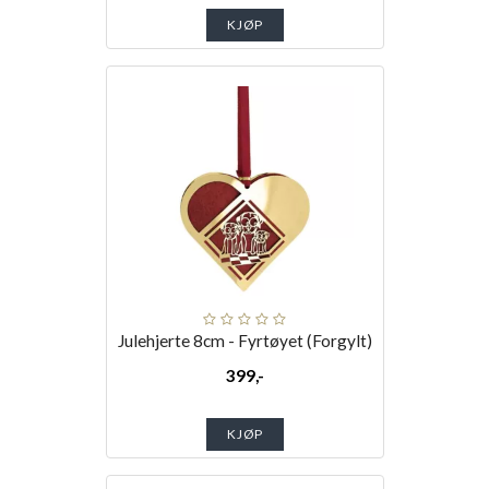
KJØP
Julehjerte 8cm - Fyrtøyet (Forgylt)
399,-
KJØP