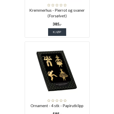
Kremmerhus - Pierrot og svaner
(Forsølvet)
385,-
KJØP
Ornament - 4 stk - Papirutklipp
585,-