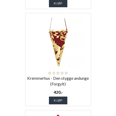
KJØP
Kremmerhus - Den stygge andunge
(Forgylt)
420,-
KJØP