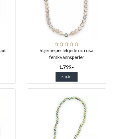
ait
Stjerne perlekjede m. rosa
ferskvannsperler
1.799,-
KJØP