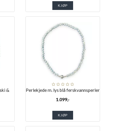
KJØP
ski &
Perlekjede m. lys blå ferskvannsperler
1.099,-
KJØP