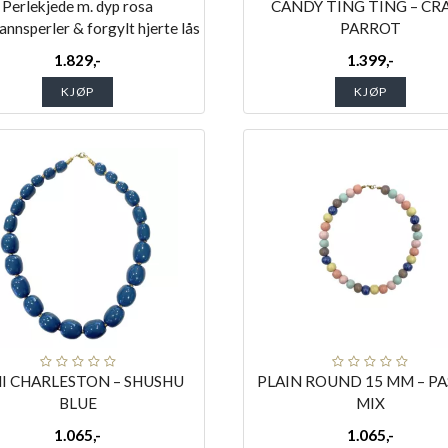
Perlekjede m. dyp rosa
CANDY TING TING – CR
annsperler & forgylt hjerte lås
PARROT
1.829,-
1.399,-
KJØP
KJØP
I CHARLESTON – SHUSHU
PLAIN ROUND 15 MM – P
BLUE
MIX
1.065,-
1.065,-