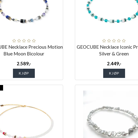
E Necklace Precious Motion
GEOCUBE Necklace Iconic Pr
Blue Moon Bicolour
Silver & Green
2.589,-
2.449,-
KJØP
KJØP
T