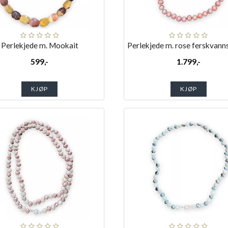
Perlekjede m. Mookait
Perlekjede m. rose ferskvann
599,-
1.799,-
KJØP
KJØP