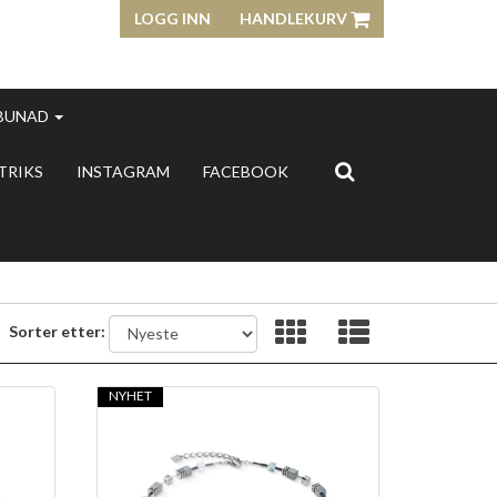
LOGG INN
HANDLEKURV
 BUNAD
 TRIKS
INSTAGRAM
FACEBOOK
Sorter etter:
NYHET