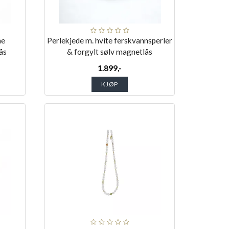
ne
Perlekjede m. hvite ferskvannsperler
ås
& forgylt sølv magnetlås
1.899,-
KJØP