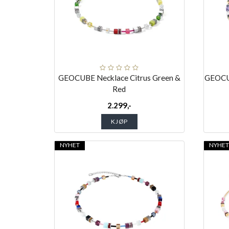
GEOCUBE Necklace Citrus Green &
GEOCUB
Red
2.299,-
KJØP
NYHET
NYHE