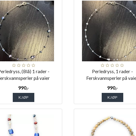
erledryss, (Blå) 1 rader -
Perledryss, 1 rader -
erskvannsperler på vaier
Ferskvannsperler på vai
990,-
990,-
KJØP
KJØP