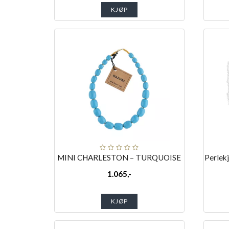
KJØP
MINI CHARLESTON – TURQUOISE
Perlek
1.065,-
KJØP