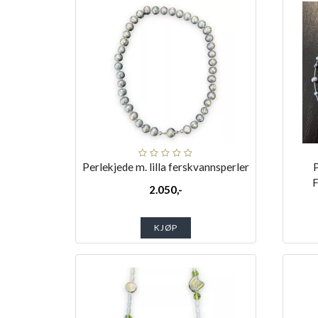
Perlekjede m. lilla ferskvannsperler
P
F
2.050,-
KJØP