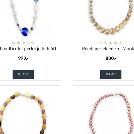
 multicolor perlekjede, blått
Rundt perlekjede m. Mook
999,-
800,-
KJØP
KJØP