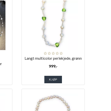
Langt multicolor perlekjede, grønn
er
999,-
KJØP