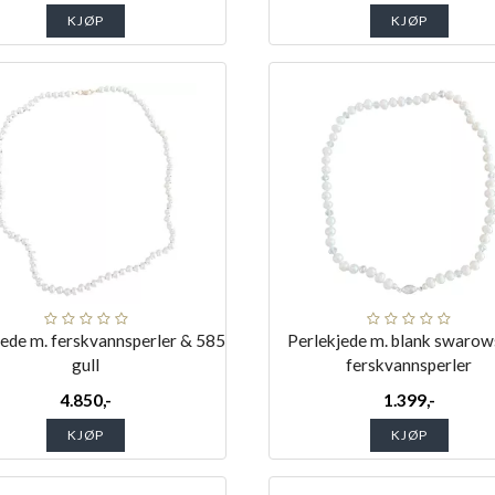
KJØP
KJØP
jede m. ferskvannsperler & 585
Perlekjede m. blank swarow
gull
ferskvannsperler
4.850,-
1.399,-
KJØP
KJØP