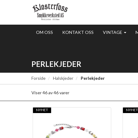
OM OSS
KONTAKT OSS
VINTAGE
PERLEKJEDER
Forside
Halskjeder
Perlekjeder
Viser
46
av
46
varer
NYHET
NYHE