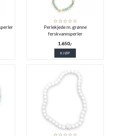
sperler
Perlekjede m. grønne
ferskvannsperler
1.650,-
KJØP