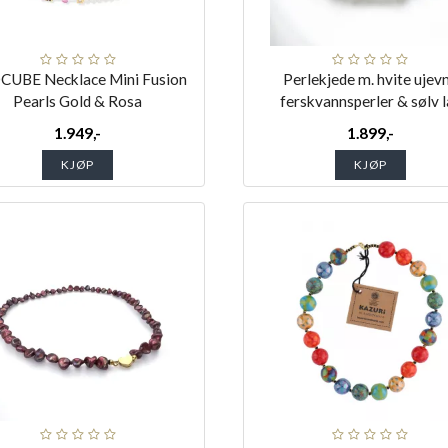
UBE Necklace Mini Fusion
Perlekjede m. hvite ujev
Pearls Gold & Rosa
ferskvannsperler & sølv l
1.949,-
1.899,-
KJØP
KJØP