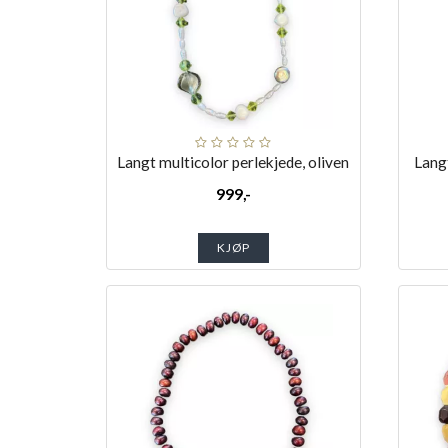
Langt multicolor perlekjede, oliven
Langt
999,-
KJØP