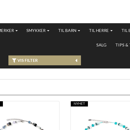
MERKER
SMYKKER
TIL BARN
TIL HERRE
TIL
SALG
TIPS &
VIS FILTER
T
NYHET