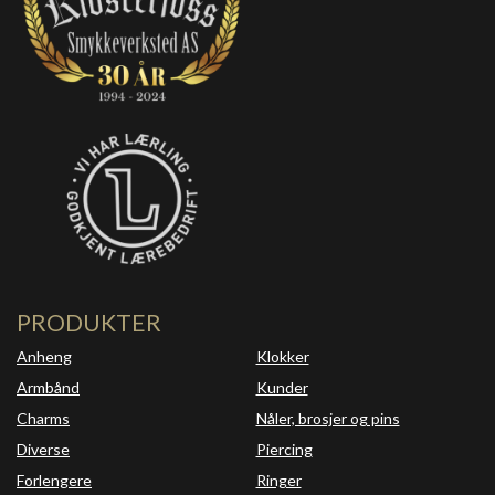
PRODUKTER
Anheng
Klokker
Armbånd
Kunder
Charms
Nåler, brosjer og pins
Diverse
Piercing
Forlengere
Ringer