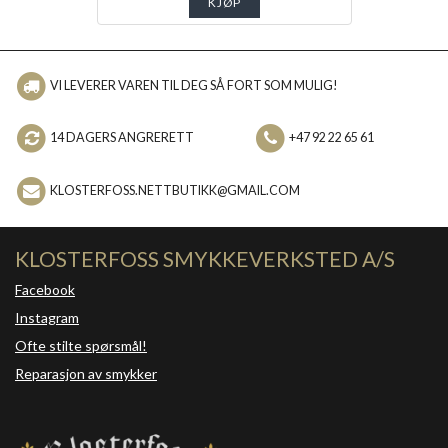
KJØP
VI LEVERER VAREN TIL DEG SÅ FORT SOM MULIG!
14 DAGERS ANGRERETT
+47 92 22 65 61
KLOSTERFOSS.NETTBUTIKK@GMAIL.COM
KLOSTERFOSS SMYKKEVERKSTED A/S
Facebook
Instagram
Ofte stilte spørsmål!
Reparasjon av smykker