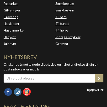
Fotlenker
Smykkepleie
Gifteringer
Smykkeskrin
Gravering
Til barn
Halskjeder
Til bunad
Husdyrmerke
Til herre
Hårpynt
Vintage smykker
Julepynt
Ørepynt
NYHETSBREV
Ønsker du å motta gode tilbud, tips og nyheter direkte til din e-
postinnboks eller mobil?
Kjøpsvilkår
FRAKT & BETALING