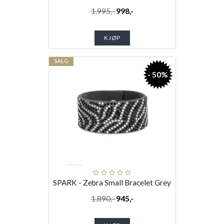
1.995,-
998,-
KJØP
SALG
- 50%
SPARK - Zebra Small Bracelet Grey
1.890,-
945,-