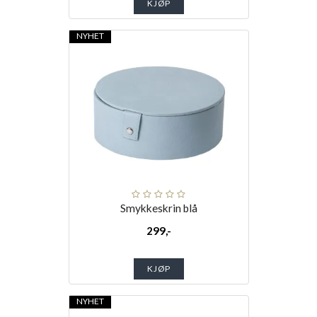
KJØP
NYHET
Smykkeskrin blå
299,-
KJØP
NYHET