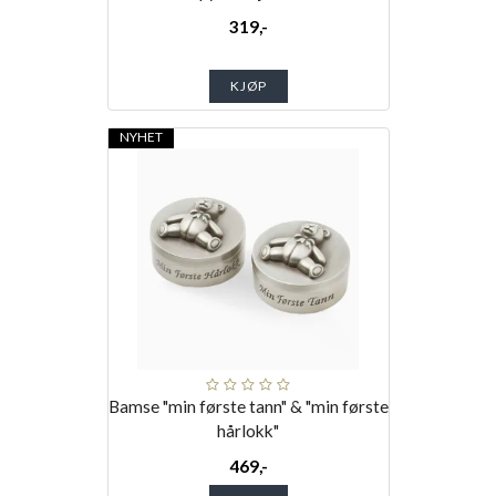
319,-
KJØP
NYHET
Bamse "min første tann" & "min første
hårlokk"
469,-