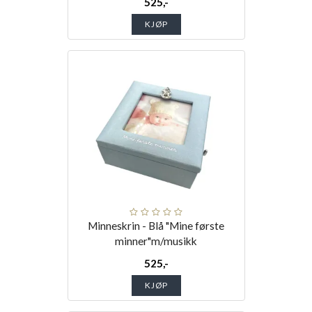
525,-
KJØP
Minneskrin - Blå "Mine første
minner"m/musikk
525,-
KJØP