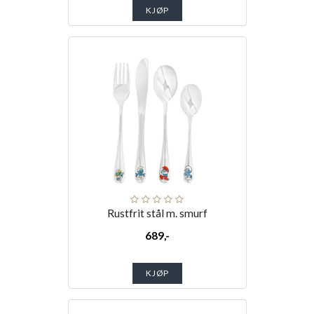
KJØP
Rustfrit stål m. smurf
689,-
KJØP