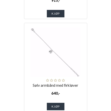
915,-
KJØP
Sølv armbånd med firkløver
640,-
KJØP