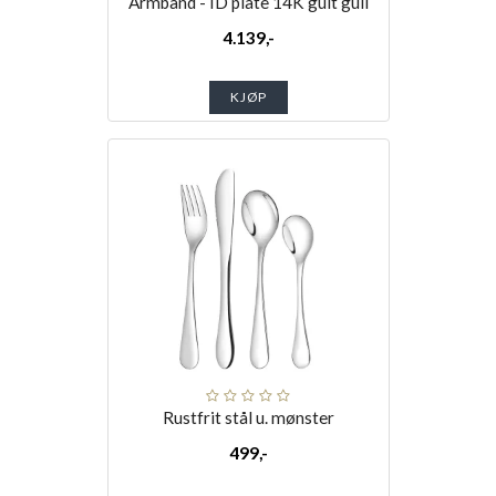
Armbånd - ID plate 14K gult gull
4.139,-
KJØP
Rustfrit stål u. mønster
499,-