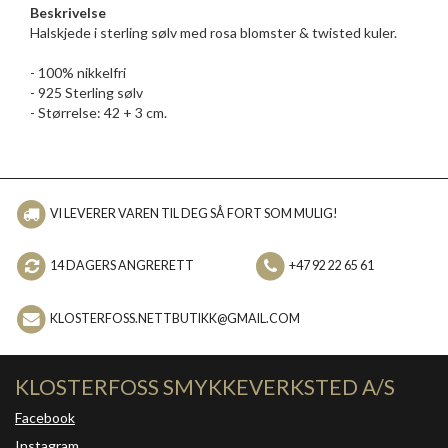
Beskrivelse
Halskjede i sterling sølv med rosa blomster & twisted kuler.
- 100% nikkelfri
- 925 Sterling sølv
- Størrelse: 42 + 3 cm.
VI LEVERER VAREN TIL DEG SÅ FORT SOM MULIG!
14 DAGERS ANGRERETT
+47 92 22 65 61
KLOSTERFOSS.NETTBUTIKK@GMAIL.COM
KLOSTERFOSS SMYKKEVERKSTED A/S
Facebook
Instagram