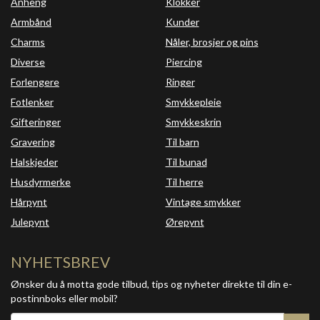
Anheng
Klokker
Armbånd
Kunder
Charms
Nåler, brosjer og pins
Diverse
Piercing
Forlengere
Ringer
Fotlenker
Smykkepleie
Gifteringer
Smykkeskrin
Gravering
Til barn
Halskjeder
Til bunad
Husdyrmerke
Til herre
Hårpynt
Vintage smykker
Julepynt
Ørepynt
NYHETSBREV
Ønsker du å motta gode tilbud, tips og nyheter direkte til din e-
postinnboks eller mobil?