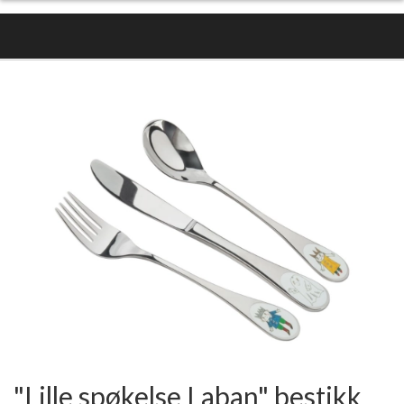
"Lille spøkelse Laban" bestikk