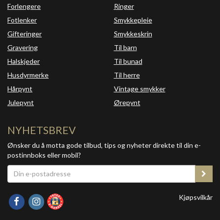
Forlengere
Ringer
Fotlenker
Smykkepleie
Gifteringer
Smykkeskrin
Gravering
Til barn
Halskjeder
Til bunad
Husdyrmerke
Til herre
Hårpynt
Vintage smykker
Julepynt
Ørepynt
NYHETSBREV
Ønsker du å motta gode tilbud, tips og nyheter direkte til din e-
postinnboks eller mobil?
Kjøpsvilkår