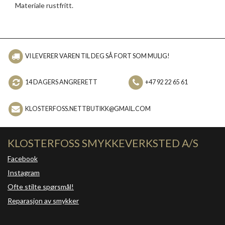
Materiale rustfritt.
VI LEVERER VAREN TIL DEG SÅ FORT SOM MULIG!
14 DAGERS ANGRERETT
+47 92 22 65 61
KLOSTERFOSS.NETTBUTIKK@GMAIL.COM
KLOSTERFOSS SMYKKEVERKSTED A/S
Facebook
Instagram
Ofte stilte spørsmål!
Reparasjon av smykker