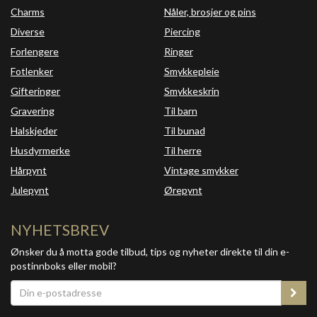
Charms
Nåler, brosjer og pins
Diverse
Piercing
Forlengere
Ringer
Fotlenker
Smykkepleie
Gifteringer
Smykkeskrin
Gravering
Til barn
Halskjeder
Til bunad
Husdyrmerke
Til herre
Hårpynt
Vintage smykker
Julepynt
Ørepynt
NYHETSBREV
Ønsker du å motta gode tilbud, tips og nyheter direkte til din e-
postinnboks eller mobil?