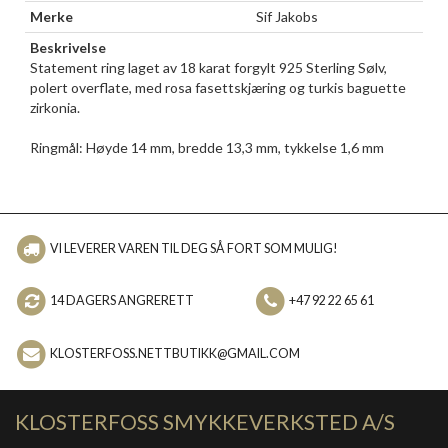
Merke
Sif Jakobs
Beskrivelse
Statement ring laget av 18 karat forgylt 925 Sterling Sølv,
polert overflate, med rosa fasettskjæring og turkis baguette
zirkonia.
Ringmål: Høyde 14 mm, bredde 13,3 mm, tykkelse 1,6 mm
VI LEVERER VAREN TIL DEG SÅ FORT SOM MULIG!
14 DAGERS ANGRERETT
+47 92 22 65 61
KLOSTERFOSS.NETTBUTIKK@GMAIL.COM
KLOSTERFOSS SMYKKEVERKSTED A/S