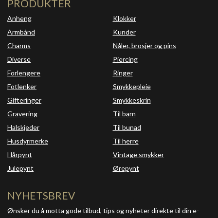
PRODUKTER
Anheng
Klokker
Armbånd
Kunder
Charms
Nåler, brosjer og pins
Diverse
Piercing
Forlengere
Ringer
Fotlenker
Smykkepleie
Gifteringer
Smykkeskrin
Gravering
Til barn
Halskjeder
Til bunad
Husdyrmerke
Til herre
Hårpynt
Vintage smykker
Julepynt
Ørepynt
NYHETSBREV
Ønsker du å motta gode tilbud, tips og nyheter direkte til din e-