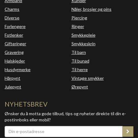
Armbånd
Kunder
Charms
Nåler, brosjer og pins
Diverse
Piercing
Forlengere
Ringer
Fotlenker
Smykkepleie
Gifteringer
Smykkeskrin
Gravering
Til barn
Halskjeder
Til bunad
Husdyrmerke
Til herre
Hårpynt
Vintage smykker
Julepynt
Ørepynt
NYHETSBREV
Ønsker du å motta gode tilbud, tips og nyheter direkte til din e-
postinnboks eller mobil?