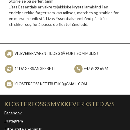
Størrelse på perler: 6mm
Lizas Essentials er vakre tsjekkiske krystallarmbånd i en
endeløs rekke farger som kan mikses, matches og stables for
en morsom, unik stil. Lizas Essentials-armbånd på strikk
strekker seg for å passe de fleste håndledd.
VI LEVERER VAREN TIL DEG SÅ FORT SOM MULIG!
14 DAGERS ANGRERETT
+47 92 22 65 61
KLOSTERFOSS.NETTBUTIKK@GMAIL.COM
KLOSTERFOSS SMYKKEVERKSTED A/S
Facebook
Instagram
Ofte stilte spørsmål!