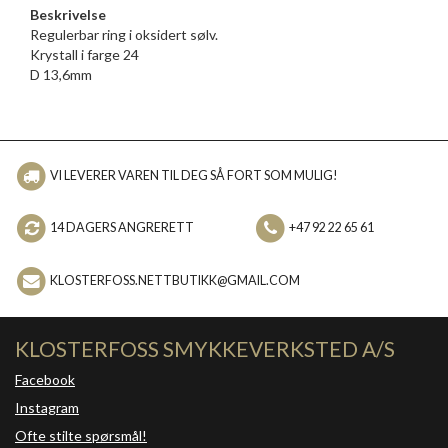
Beskrivelse
Regulerbar ring i oksidert sølv.
Krystall i farge 24
D 13,6mm
VI LEVERER VAREN TIL DEG SÅ FORT SOM MULIG!
14 DAGERS ANGRERETT
+47 92 22 65 61
KLOSTERFOSS.NETTBUTIKK@GMAIL.COM
KLOSTERFOSS SMYKKEVERKSTED A/S
Facebook
Instagram
Ofte stilte spørsmål!