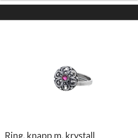
Ring, knapp m. krystall