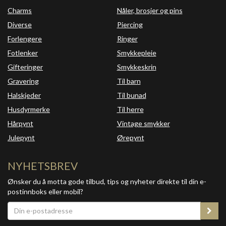
Charms
Nåler, brosjer og pins
Diverse
Piercing
Forlengere
Ringer
Fotlenker
Smykkepleie
Gifteringer
Smykkeskrin
Gravering
Til barn
Halskjeder
Til bunad
Husdyrmerke
Til herre
Hårpynt
Vintage smykker
Julepynt
Ørepynt
NYHETSBREV
Ønsker du å motta gode tilbud, tips og nyheter direkte til din e-
postinnboks eller mobil?