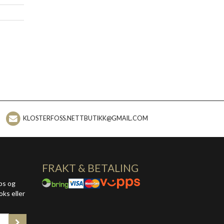
KLOSTERFOSS.NETTBUTIKK@GMAIL.COM
FRAKT & BETALING
ps og
oks eller