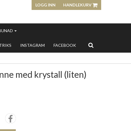
LOGG INN
HANDLEKURV
 BUNAD
 TRIKS
INSTAGRAM
FACEBOOK
ne med krystall (liten)