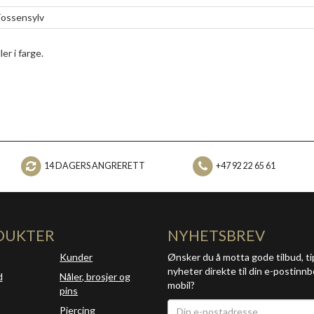
ossensylv
er i farge.
14 DAGERS ANGRERETT
+47 92 22 65 61
DUKTER
NYHETSBREV
Kunder
Ønsker du å motta gode tilbud, ti
nyheter direkte til din e-postinnb
d
Nåler, brosjer og
mobil?
pins
Piercing