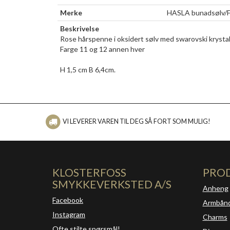
Merke
HASLA bunadsølv/F
Beskrivelse
Rose hårspenne i oksidert sølv med swarovski krystall
Farge 11 og 12 annen hver
H 1,5 cm B 6,4cm.
VI LEVERER VAREN TIL DEG SÅ FORT SOM MULIG!
KLOSTERFOSS
PRO
SMYKKEVERKSTED A/S
Anheng
Facebook
Armbån
Instagram
Charms
Ofte stilte spørsmål!