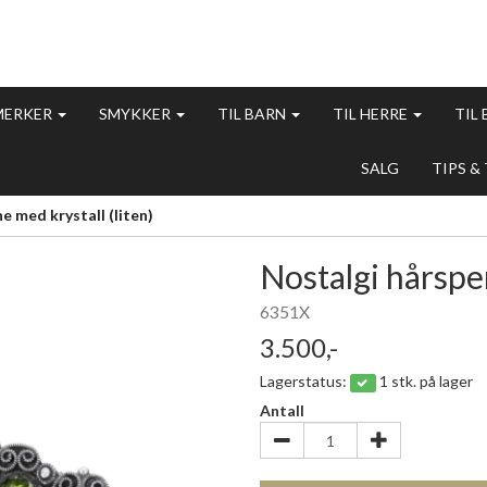
MERKER
SMYKKER
TIL BARN
TIL HERRE
TIL
SALG
TIPS &
 med krystall (liten)
Nostalgi hårspen
6351X
3.500,-
Lagerstatus:
1 stk. på lager
Antall