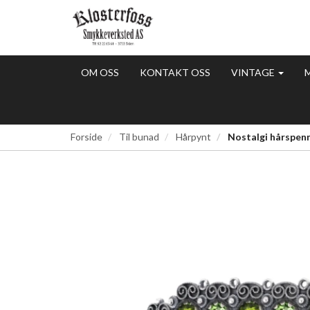
OM OSS
KONTAKT OSS
VINTAGE
Forside
Til bunad
Hårpynt
Nostalgi hårspenne