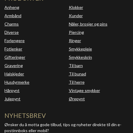
Anheng
Klokker
Armbånd
Kunder
Charms
Nåler, brosjer og pins
Diverse
Piercing
Forlengere
Ringer
Fotlenker
Smykkepleie
Gifteringer
Smykkeskrin
Gravering
Til barn
Halskjeder
Til bunad
Husdyrmerke
Til herre
Hårpynt
Vintage smykker
Julepynt
Ørepynt
NYHETSBREV
Ønsker du å motta gode tilbud, tips og nyheter direkte til din e-
postinnboks eller mobil?