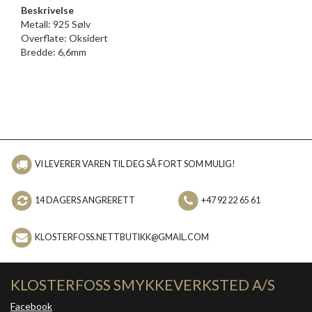
Beskrivelse
Metall: 925 Sølv
Overflate: Oksidert
Bredde: 6,6mm
VI LEVERER VAREN TIL DEG SÅ FORT SOM MULIG!
14 DAGERS ANGRERETT
+47 92 22 65 61
KLOSTERFOSS.NETTBUTIKK@GMAIL.COM
KLOSTERFOSS SMYKKEVERKSTED A/S
Facebook