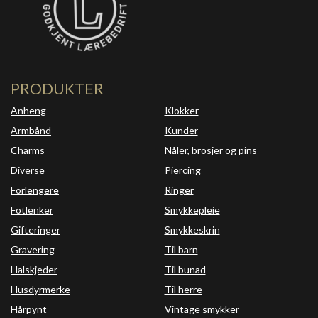
PRODUKTER
Anheng
Klokker
Armbånd
Kunder
Charms
Nåler, brosjer og pins
Diverse
Piercing
Forlengere
Ringer
Fotlenker
Smykkepleie
Gifteringer
Smykkeskrin
Gravering
Til barn
Halskjeder
Til bunad
Husdyrmerke
Til herre
Hårpynt
Vintage smykker