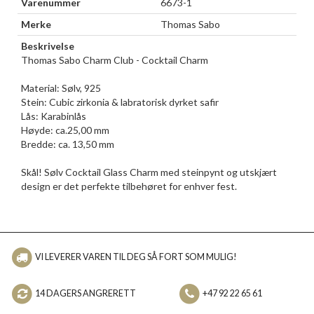
Varenummer
6673-1
Merke
Thomas Sabo
Beskrivelse
Thomas Sabo Charm Club - Cocktail Charm
Material: Sølv, 925
Stein: Cubic zirkonia & labratorisk dyrket safir
Lås: Karabinlås
Høyde: ca.25,00 mm
Bredde: ca. 13,50 mm
Skål! Sølv Cocktail Glass Charm med steinpynt og utskjært
design er det perfekte tilbehøret for enhver fest.
VI LEVERER VAREN TIL DEG SÅ FORT SOM MULIG!
14 DAGERS ANGRERETT
+47 92 22 65 61