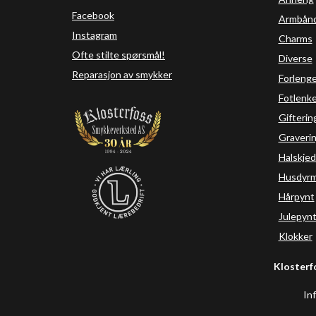
Facebook
Armbån
Instagram
Charms
Ofte stilte spørsmål!
Diverse
Reparasjon av smykker
Forleng
Fotlenke
Gifterin
Graveri
Halskjed
Husdyrm
Hårpynt
Julepyn
Klokker
Klosterf
In