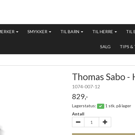
MERKER
SMYKKER
TIL BARN
TIL HERRE
TIL
SALG
TIPS &
Thomas Sabo - 
1074-007-12
829,-
Lagerstatus:
1 stk. på lager
Antall