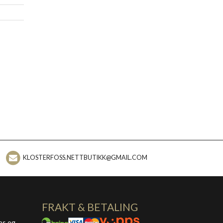
KLOSTERFOSS.NETTBUTIKK@GMAIL.COM
FRAKT & BETALING
ps og