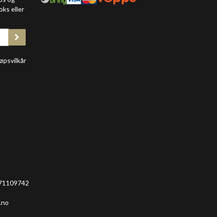
oks eller
øpsvilkår
 971109742
.no