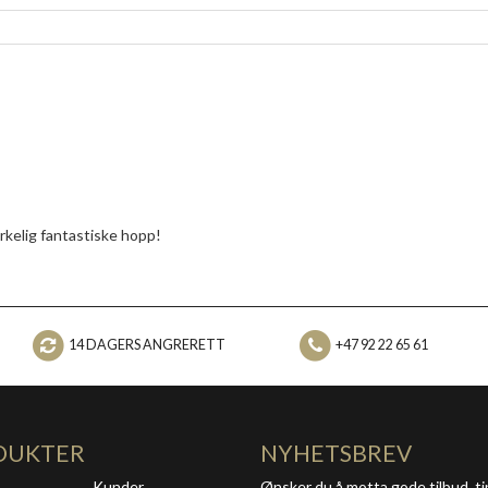
irkelig fantastiske hopp!
14 DAGERS ANGRERETT
+47 92 22 65 61
DUKTER
NYHETSBREV
Kunder
Ønsker du å motta gode tilbud, ti