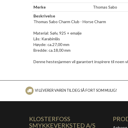
Merke
Thomas Sabo
Beskrivelse
Thomas Sabo Charm Club - Horse Charm
Material: Sølv, 925 + emalje
Lås: Karabinlås
Høyde: ca.27,00 mm
Bredde: ca.18,00 mm
Denne hestesjarmen vil garantert inspirere til noen v
VI LEVERER VAREN TIL DEG SÅ FORT SOM MULIG!
KLOSTERFOSS
PRO
SMYKKEVERKSTED A/S
Anheng