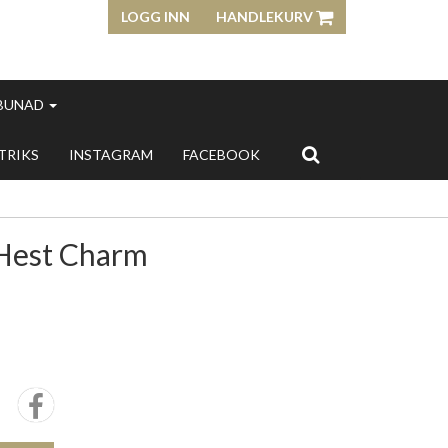
LOGG INN
HANDLEKURV
 BUNAD
 TRIKS
INSTAGRAM
FACEBOOK
Hest Charm