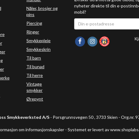
nyheter direkte til din e-postinnb
d
Nåler, brosjer og
mobil?
pins
Piercing
Ringer
ere
Kj
Smykkepleie
r
Smykkeskrin
ger
Til barn
ng
Til bunad
er
Til herre
erke
Vintage
smykker
t
Ørepynt
oss Smykkeverksted A/S
- Porsgrunnsvegen 50 , 3733 Skien - Org.nr.
formasjon om informasjonskapsler
-
Systemet er levert av www.shoplabs