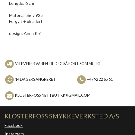
Lengde: 6 cm
Material: Sølv 925
Forgylt + oksidert
design: Anna Król
VI LEVERER VAREN TIL DEG SÅ FORT SOM MULIG!
14 DAGERS ANGRERETT
+47 92 22 65 61
KLOSTERFOSS.NETTBUTIKK@GMAIL.COM
KLOSTERFOSS SMYKKEVERKSTED A/S
Facebook
Instagram