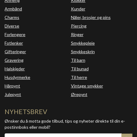
Anheng
Klokker
Armbånd
Kunder
Charms
Nåler, brosjer og pins
Diverse
Piercing
Forlengere
Ringer
Fotlenker
Smykkepleie
Gifteringer
Smykkeskrin
Gravering
Til barn
Halskjeder
Til bunad
Husdyrmerke
Til herre
Hårpynt
Vintage smykker
Julepynt
Ørepynt
NYHETSBREV
Ønsker du å motta gode tilbud, tips og nyheter direkte til din e-
postinnboks eller mobil?