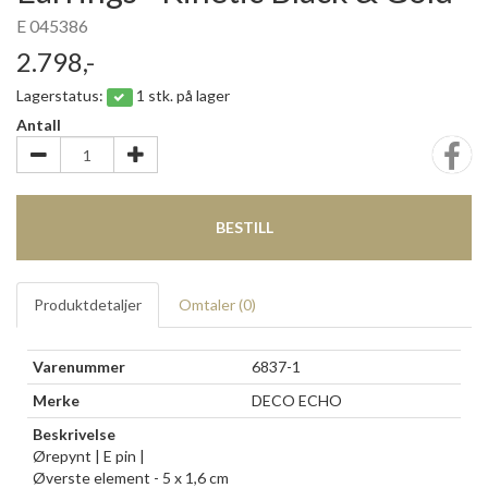
E 045386
2.798,-
Lagerstatus:
1 stk. på lager
Antall
BESTILL
Produktdetaljer
Omtaler (
0
)
Varenummer
6837-1
Merke
DECO ECHO
Beskrivelse
Ørepynt | E pin |
Øverste element - 5 x 1,6 cm