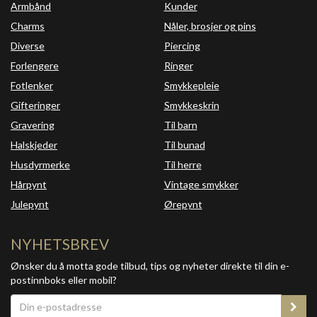
Armbånd
Kunder
Charms
Nåler, brosjer og pins
Diverse
Piercing
Forlengere
Ringer
Fotlenker
Smykkepleie
Gifteringer
Smykkeskrin
Gravering
Til barn
Halskjeder
Til bunad
Husdyrmerke
Til herre
Hårpynt
Vintage smykker
Julepynt
Ørepynt
NYHETSBREV
Ønsker du å motta gode tilbud, tips og nyheter direkte til din e-
postinnboks eller mobil?