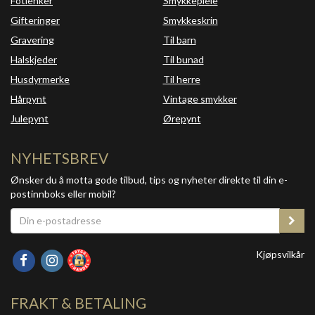
Fotlenker
Smykkepleie
Gifteringer
Smykkeskrin
Gravering
Til barn
Halskjeder
Til bunad
Husdyrmerke
Til herre
Hårpynt
Vintage smykker
Julepynt
Ørepynt
NYHETSBREV
Ønsker du å motta gode tilbud, tips og nyheter direkte til din e-
postinnboks eller mobil?
Kjøpsvilkår
FRAKT & BETALING