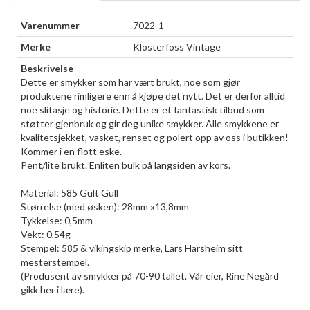
Varenummer
7022-1
Merke
Klosterfoss Vintage
Beskrivelse
Dette er smykker som har vært brukt, noe som gjør
produktene rimligere enn å kjøpe det nytt. Det er derfor alltid
noe slitasje og historie. Dette er et fantastisk tilbud som
støtter gjenbruk og gir deg unike smykker. Alle smykkene er
kvalitetsjekket, vasket, renset og polert opp av oss i butikken!
Kommer i en flott eske.
Pent/lite brukt. Enliten bulk på langsiden av kors.
Material: 585 Gult Gull
Størrelse (med øsken): 28mm x13,8mm
Tykkelse: 0,5mm
Vekt: 0,54g
Stempel: 585 & vikingskip merke, Lars Harsheim sitt
mesterstempel.
(Produsent av smykker på 70-90 tallet. Vår eier, Rine Negård
gikk her i lære).