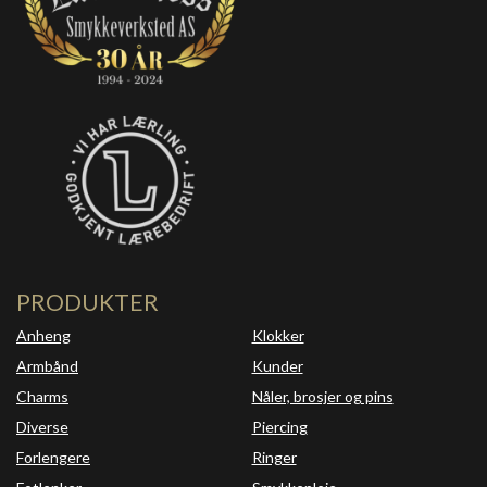
PRODUKTER
Anheng
Klokker
Armbånd
Kunder
Charms
Nåler, brosjer og pins
Diverse
Piercing
Forlengere
Ringer