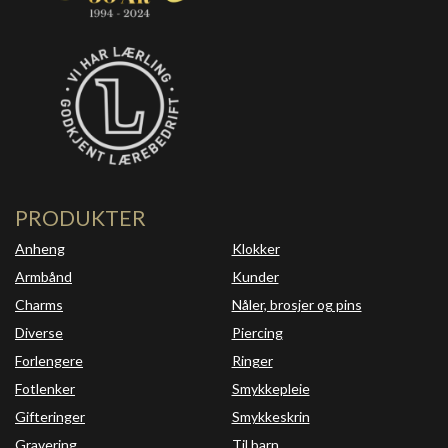
PRODUKTER
Anheng
Klokker
Armbånd
Kunder
Charms
Nåler, brosjer og pins
Diverse
Piercing
Forlengere
Ringer
Fotlenker
Smykkepleie
Gifteringer
Smykkeskrin
Gravering
Til barn