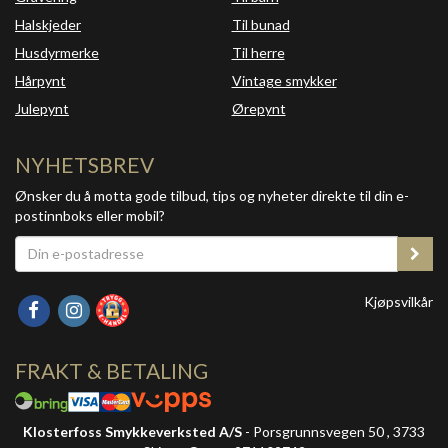
Halskjeder
Til bunad
Husdyrmerke
Til herre
Hårpynt
Vintage smykker
Julepynt
Ørepynt
NYHETSBREV
Ønsker du å motta gode tilbud, tips og nyheter direkte til din e-
postinnboks eller mobil?
Kjøpsvilkår
FRAKT & BETALING
Klosterfoss Smykkeverksted A/S
- Porsgrunnsvegen 50 , 3733