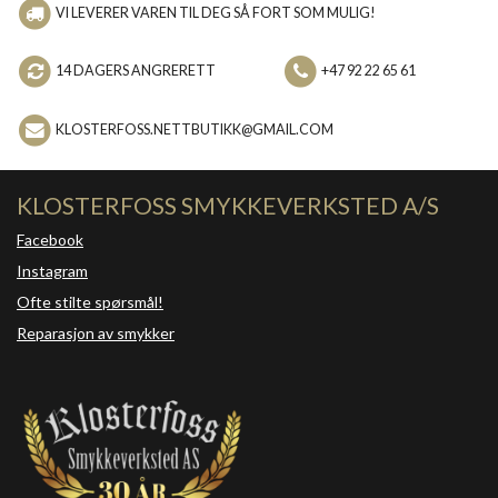
VI LEVERER VAREN TIL DEG SÅ FORT SOM MULIG!
14 DAGERS ANGRERETT
+47 92 22 65 61
KLOSTERFOSS.NETTBUTIKK@GMAIL.COM
KLOSTERFOSS SMYKKEVERKSTED A/S
Facebook
Instagram
Ofte stilte spørsmål!
Reparasjon av smykker