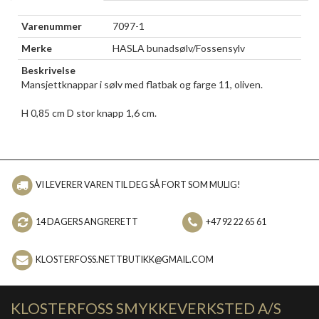
Varenummer
7097-1
Merke
HASLA bunadsølv/Fossensylv
Beskrivelse
Mansjettknappar i sølv med flatbak og farge 11, oliven.
H 0,85 cm D stor knapp 1,6 cm.
VI LEVERER VAREN TIL DEG SÅ FORT SOM MULIG!
14 DAGERS ANGRERETT
+47 92 22 65 61
KLOSTERFOSS.NETTBUTIKK@GMAIL.COM
KLOSTERFOSS SMYKKEVERKSTED A/S