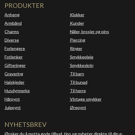
PRODUKTER
Anheng
Klokker
Armbånd
Kunder
Charms
Nåler, brosjer og pins
Diverse
Piercing
Forlengere
Ringer
Fotlenker
Smykkepleie
Gifteringer
Smykkeskrin
Gravering
Til barn
Halskjeder
Til bunad
Husdyrmerke
Til herre
Hårpynt
Vintage smykker
Julepynt
Ørepynt
NYHETSBREV
Ønsker du å motta gode tilbud, tips og nyheter direkte til din e-