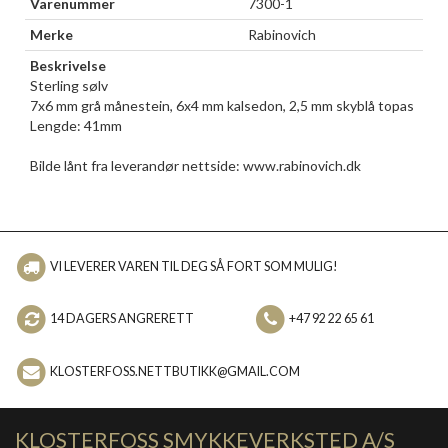
Varenummer
7300-1
Merke
Rabinovich
Beskrivelse
Sterling sølv
7x6 mm grå månestein, 6x4 mm kalsedon, 2,5 mm skyblå topas
Lengde: 41mm
Bilde lånt fra leverandør nettside: www.rabinovich.dk
VI LEVERER VAREN TIL DEG SÅ FORT SOM MULIG!
14 DAGERS ANGRERETT
+47 92 22 65 61
KLOSTERFOSS.NETTBUTIKK@GMAIL.COM
KLOSTERFOSS SMYKKEVERKSTED A/S