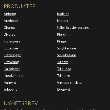
PRODUKTER
Anheng
Klokker
Armbånd
Kunder
Charms
Nåler, brosjer og pins
Diverse
Piercing
Forlengere
Ringer
Fotlenker
Smykkepleie
Gifteringer
Smykkeskrin
Gravering
Til barn
Halskjeder
Til bunad
Husdyrmerke
Til herre
Hårpynt
Vintage smykker
Julepynt
Ørepynt
NYHETSBREV