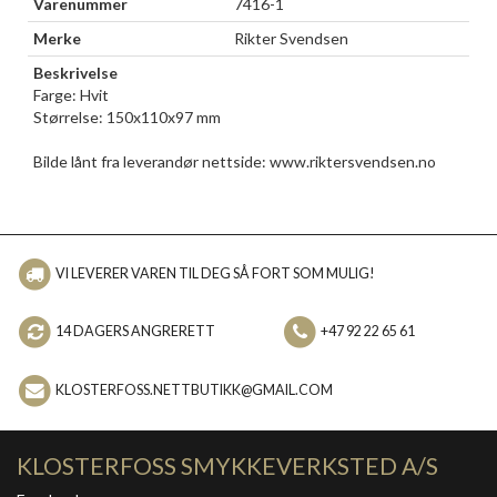
Varenummer
7416-1
Merke
Rikter Svendsen
Beskrivelse
Farge: Hvit
Størrelse: 150x110x97 mm
Bilde lånt fra leverandør nettside: www.riktersvendsen.no
VI LEVERER VAREN TIL DEG SÅ FORT SOM MULIG!
14 DAGERS ANGRERETT
+47 92 22 65 61
KLOSTERFOSS.NETTBUTIKK@GMAIL.COM
KLOSTERFOSS SMYKKEVERKSTED A/S