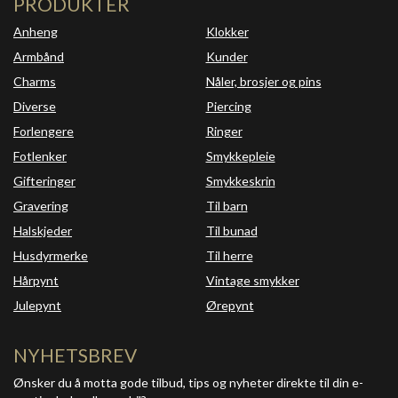
PRODUKTER
Anheng
Klokker
Armbånd
Kunder
Charms
Nåler, brosjer og pins
Diverse
Piercing
Forlengere
Ringer
Fotlenker
Smykkepleie
Gifteringer
Smykkeskrin
Gravering
Til barn
Halskjeder
Til bunad
Husdyrmerke
Til herre
Hårpynt
Vintage smykker
Julepynt
Ørepynt
NYHETSBREV
Ønsker du å motta gode tilbud, tips og nyheter direkte til din e-