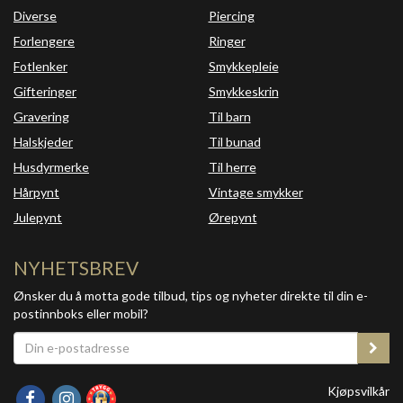
Diverse
Piercing
Forlengere
Ringer
Fotlenker
Smykkepleie
Gifteringer
Smykkeskrin
Gravering
Til barn
Halskjeder
Til bunad
Husdyrmerke
Til herre
Hårpynt
Vintage smykker
Julepynt
Ørepynt
NYHETSBREV
Ønsker du å motta gode tilbud, tips og nyheter direkte til din e-
postinnboks eller mobil?
Kjøpsvilkår