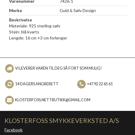
Varenummer
7426-1
Merke
Guld & Sølv Design
Beskrivelse
Materiale: 925 sterling sølv
Stein: blå kvarts
Lengde: 16 cm +3 cm forlenger
VI LEVERER VAREN TIL DEG SÅ FORT SOM MULIG!
14 DAGERS ANGRERETT
+47 92 22 65 61
KLOSTERFOSS.NETTBUTIKK@GMAIL.COM
KLOSTERFOSS SMYKKEVERKSTED A/S
Facebook