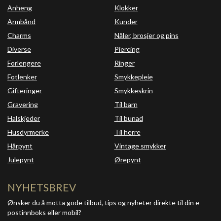
Anheng
Klokker
Armbånd
Kunder
Charms
Nåler, brosjer og pins
Diverse
Piercing
Forlengere
Ringer
Fotlenker
Smykkepleie
Gifteringer
Smykkeskrin
Gravering
Til barn
Halskjeder
Til bunad
Husdyrmerke
Til herre
Hårpynt
Vintage smykker
Julepynt
Ørepynt
NYHETSBREV
Ønsker du å motta gode tilbud, tips og nyheter direkte til din e-
postinnboks eller mobil?