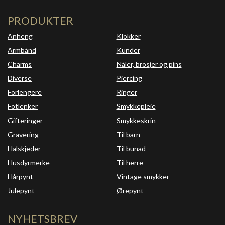
PRODUKTER
Anheng
Klokker
Armbånd
Kunder
Charms
Nåler, brosjer og pins
Diverse
Piercing
Forlengere
Ringer
Fotlenker
Smykkepleie
Gifteringer
Smykkeskrin
Gravering
Til barn
Halskjeder
Til bunad
Husdyrmerke
Til herre
Hårpynt
Vintage smykker
Julepynt
Ørepynt
NYHETSBREV