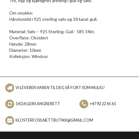
Tro, håp og kjærlighet anheng i gull og sølv.
Om smykke:
Håndsmidd i 925 sterling sølv og 18 karat gull.
Material: Sølv – 925 Sterling, Gull - 585 14kt.
Overflate: Oksidert
Høyde: 28mm
Diameter: 10mm
Kolleksjon: Windsor
VI LEVERER VAREN TIL DEG SÅ FORT SOM MULIG!
14 DAGERS ANGRERETT
+47 92 22 65 61
KLOSTERFOSS.NETTBUTIKK@GMAIL.COM