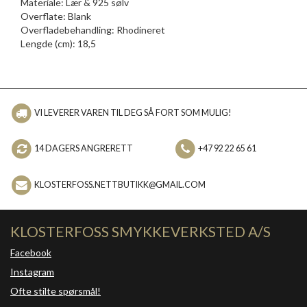
Materiale: Lær & 925 sølv
Overflate: Blank
Overfladebehandling: Rhodineret
Lengde (cm): 18,5
VI LEVERER VAREN TIL DEG SÅ FORT SOM MULIG!
14 DAGERS ANGRERETT
+47 92 22 65 61
KLOSTERFOSS.NETTBUTIKK@GMAIL.COM
KLOSTERFOSS SMYKKEVERKSTED A/S
Facebook
Instagram
Ofte stilte spørsmål!