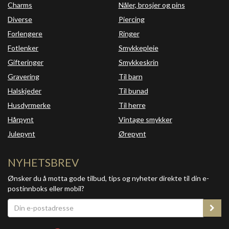
Charms
Nåler, brosjer og pins
Diverse
Piercing
Forlengere
Ringer
Fotlenker
Smykkepleie
Gifteringer
Smykkeskrin
Gravering
Til barn
Halskjeder
Til bunad
Husdyrmerke
Til herre
Hårpynt
Vintage smykker
Julepynt
Ørepynt
NYHETSBREV
Ønsker du å motta gode tilbud, tips og nyheter direkte til din e-
postinnboks eller mobil?