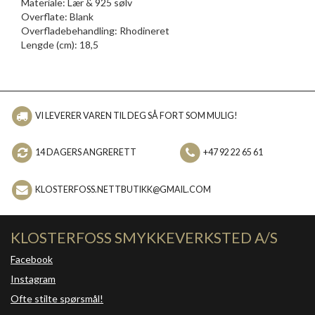
Materiale: Lær & 925 sølv
Overflate: Blank
Overfladebehandling: Rhodineret
Lengde (cm): 18,5
VI LEVERER VAREN TIL DEG SÅ FORT SOM MULIG!
14 DAGERS ANGRERETT
+47 92 22 65 61
KLOSTERFOSS.NETTBUTIKK@GMAIL.COM
KLOSTERFOSS SMYKKEVERKSTED A/S
Facebook
Instagram
Ofte stilte spørsmål!