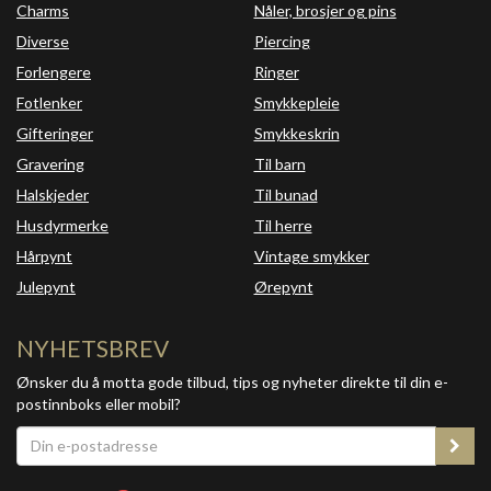
Charms
Nåler, brosjer og pins
Diverse
Piercing
Forlengere
Ringer
Fotlenker
Smykkepleie
Gifteringer
Smykkeskrin
Gravering
Til barn
Halskjeder
Til bunad
Husdyrmerke
Til herre
Hårpynt
Vintage smykker
Julepynt
Ørepynt
NYHETSBREV
Ønsker du å motta gode tilbud, tips og nyheter direkte til din e-
postinnboks eller mobil?