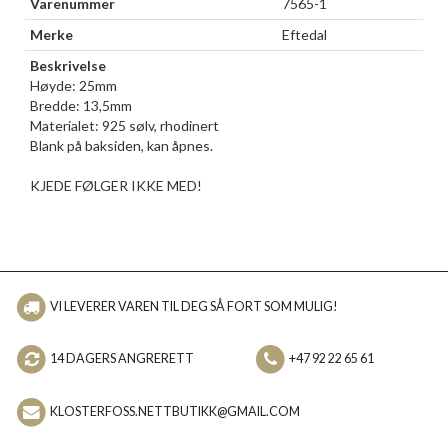
Varenummer
7565-1
Merke
Eftedal
Beskrivelse
Høyde: 25mm
Bredde: 13,5mm
Materialet: 925 sølv, rhodinert
Blank på baksiden, kan åpnes.
KJEDE FØLGER IKKE MED!
VI LEVERER VAREN TIL DEG SÅ FORT SOM MULIG!
14 DAGERS ANGRERETT
+47 92 22 65 61
KLOSTERFOSS.NETTBUTIKK@GMAIL.COM