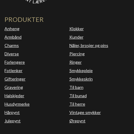
PRODUKTER
Anheng
Klokker
Armbånd
Kunder
Charms
Nåler, brosjer og pins
Diverse
Piercing
Forlengere
Ringer
Fotlenker
Smykkepleie
Gifteringer
Smykkeskrin
Gravering
Til barn
Halskjeder
Til bunad
Husdyrmerke
Til herre
Hårpynt
Vintage smykker
Julepynt
Ørepynt