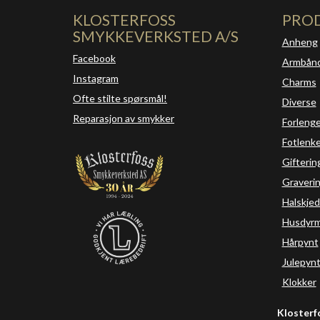
KLOSTERFOSS
PRO
SMYKKEVERKSTED A/S
Anheng
Facebook
Armbån
Instagram
Charms
Ofte stilte spørsmål!
Diverse
Reparasjon av smykker
Forleng
Fotlenke
Gifterin
Graveri
Halskjed
Husdyrm
Hårpynt
Julepyn
Klokker
Klosterf