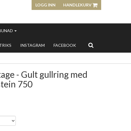
LOGG INN
HANDLEKURV
 BUNAD
 TRIKS
INSTAGRAM
FACEBOOK
age - Gult gullring med
stein 750