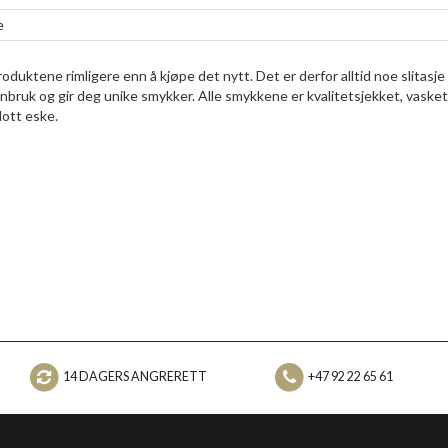
e
duktene rimligere enn å kjøpe det nytt. Det er derfor alltid noe slitasje
enbruk og gir deg unike smykker. Alle smykkene er kvalitetsjekket, vasket
lott eske.
14 DAGERS ANGRERETT
+47 92 22 65 61