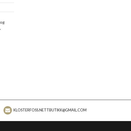
 og
,
KLOSTERFOSS.NETTBUTIKK@GMAIL.COM