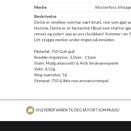
Merke
Klosterfoss Vintag
Beskrivelse
Dette er smykker som har vært brukt, noe som gjør pro
historie. Dette er et fantastisk tilbud som støtter gj
renset og polert opp av oss i butikken! Kommer i en f
Litt stygge merker under ringen på innsiden.
Material: 750 Gult gull
Bredde ringskinne: 3,5mm - 11mm
Stein: Mulig amasonitt & 4stk ferskvannsperle
Vekt: 4,52g
Ring størrelse: 56
Stempel: 750 & ikke noe ansvarsstempel.
VI LEVERER VAREN TIL DEG SÅ FORT SOM MULIG!