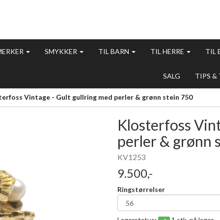
MERKER
SMYKKER
TIL BARN
TIL HERRE
TIL
SALG
TIPS &
erfoss Vintage - Gult gullring med perler & grønn stein 750
Klosterfoss Vint
perler & grønn 
KV1253
9.500,-
Ringstørrelser
Lagerstatus:
1 stk. på lager