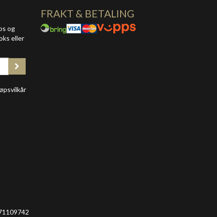
FRAKT & BETALING
ps og
oks eller
øpsvilkår
 971109742