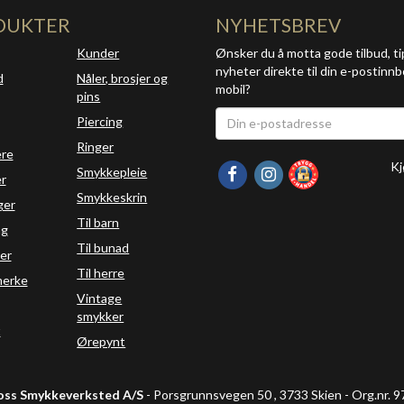
DUKTER
NYHETSBREV
Kunder
Ønsker du å motta gode tilbud, ti
nyheter direkte til din e-postinnb
d
Nåler, brosjer og
mobil?
pins
Piercing
Ringer
ere
Kj
Smykkepleie
r
Smykkeskrin
ger
Til barn
ng
Til bunad
er
Til herre
erke
Vintage
smykker
t
Ørepynt
oss Smykkeverksted A/S
- Porsgrunnsvegen 50 , 3733 Skien - Org.nr.