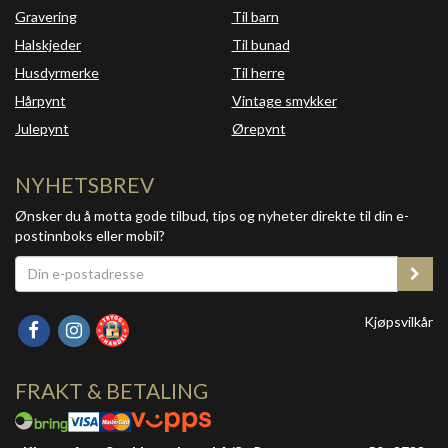
Gravering
Til barn
Halskjeder
Til bunad
Husdyrmerke
Til herre
Hårpynt
Vintage smykker
Julepynt
Ørepynt
NYHETSBREV
Ønsker du å motta gode tilbud, tips og nyheter direkte til din e-
postinnboks eller mobil?
Kjøpsvilkår
FRAKT & BETALING