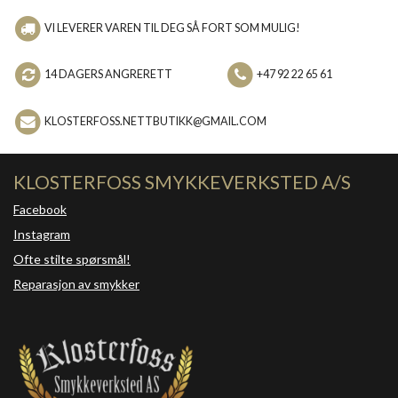
VI LEVERER VAREN TIL DEG SÅ FORT SOM MULIG!
14 DAGERS ANGRERETT
+47 92 22 65 61
KLOSTERFOSS.NETTBUTIKK@GMAIL.COM
KLOSTERFOSS SMYKKEVERKSTED A/S
Facebook
Instagram
Ofte stilte spørsmål!
Reparasjon av smykker