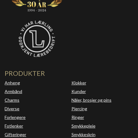
PRODUKTER
Anheng
Klokker
Armbånd
Kunder
Charms
Nåler, brosjer og pins
Diverse
Piercing
Forlengere
Ringer
Fotlenker
Smykkepleie
Gifteringer
Smykkeskrin