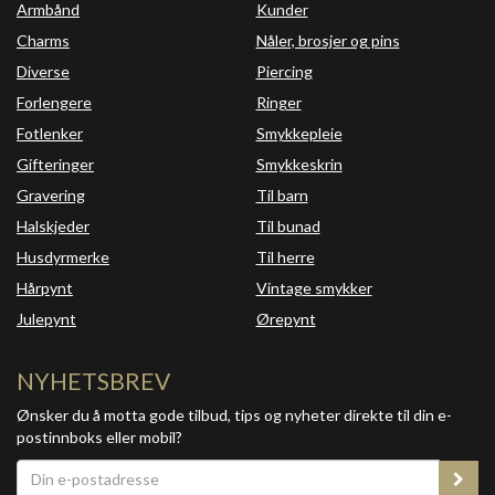
Armbånd
Kunder
Charms
Nåler, brosjer og pins
Diverse
Piercing
Forlengere
Ringer
Fotlenker
Smykkepleie
Gifteringer
Smykkeskrin
Gravering
Til barn
Halskjeder
Til bunad
Husdyrmerke
Til herre
Hårpynt
Vintage smykker
Julepynt
Ørepynt
NYHETSBREV
Ønsker du å motta gode tilbud, tips og nyheter direkte til din e-
postinnboks eller mobil?