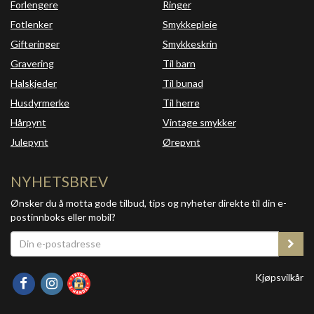
Forlengere
Ringer
Fotlenker
Smykkepleie
Gifteringer
Smykkeskrin
Gravering
Til barn
Halskjeder
Til bunad
Husdyrmerke
Til herre
Hårpynt
Vintage smykker
Julepynt
Ørepynt
NYHETSBREV
Ønsker du å motta gode tilbud, tips og nyheter direkte til din e-
postinnboks eller mobil?
Kjøpsvilkår