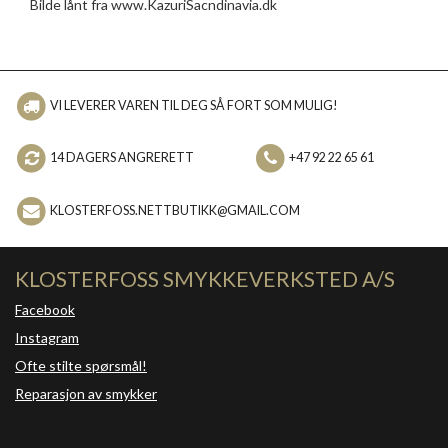
Bilde lånt fra www.KazuriSacndinavia.dk
VI LEVERER VAREN TIL DEG SÅ FORT SOM MULIG!
14 DAGERS ANGRERETT
+47 92 22 65 61
KLOSTERFOSS.NETTBUTIKK@GMAIL.COM
KLOSTERFOSS SMYKKEVERKSTED A/S
Facebook
Instagram
Ofte stilte spørsmål!
Reparasjon av smykker