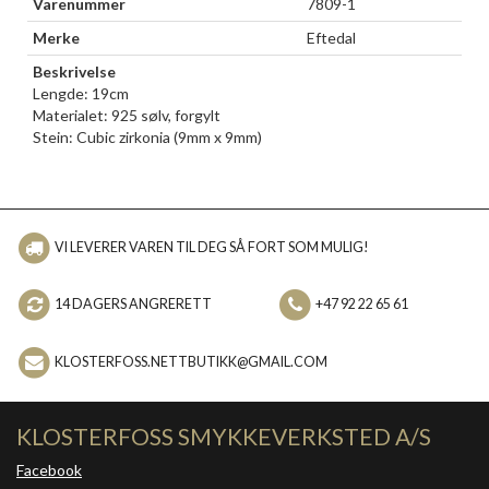
Varenummer
7809-1
Merke
Eftedal
Beskrivelse
Lengde: 19cm
Materialet: 925 sølv, forgylt
Stein: Cubic zirkonia (9mm x 9mm)
VI LEVERER VAREN TIL DEG SÅ FORT SOM MULIG!
14 DAGERS ANGRERETT
+47 92 22 65 61
KLOSTERFOSS.NETTBUTIKK@GMAIL.COM
KLOSTERFOSS SMYKKEVERKSTED A/S
Facebook