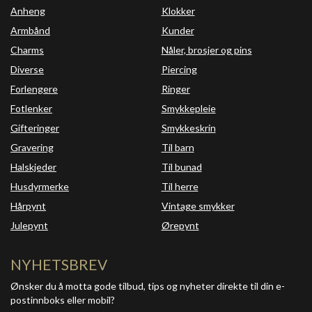
Anheng
Klokker
Armbånd
Kunder
Charms
Nåler, brosjer og pins
Diverse
Piercing
Forlengere
Ringer
Fotlenker
Smykkepleie
Gifteringer
Smykkeskrin
Gravering
Til barn
Halskjeder
Til bunad
Husdyrmerke
Til herre
Hårpynt
Vintage smykker
Julepynt
Ørepynt
NYHETSBREV
Ønsker du å motta gode tilbud, tips og nyheter direkte til din e-
postinnboks eller mobil?