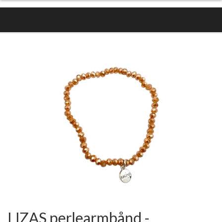
LIZAS perlearmbånd -