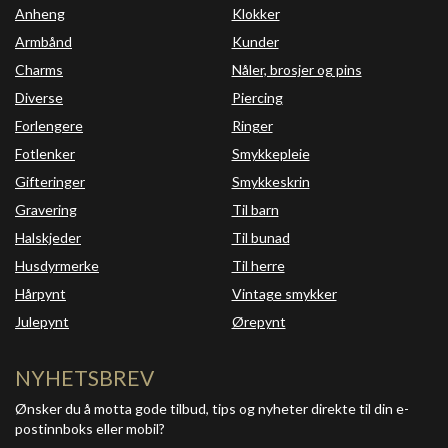
Anheng
Klokker
Armbånd
Kunder
Charms
Nåler, brosjer og pins
Diverse
Piercing
Forlengere
Ringer
Fotlenker
Smykkepleie
Gifteringer
Smykkeskrin
Gravering
Til barn
Halskjeder
Til bunad
Husdyrmerke
Til herre
Hårpynt
Vintage smykker
Julepynt
Ørepynt
NYHETSBREV
Ønsker du å motta gode tilbud, tips og nyheter direkte til din e-
postinnboks eller mobil?