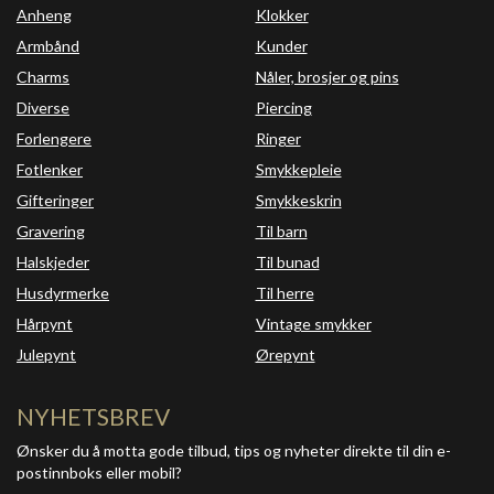
Anheng
Klokker
Armbånd
Kunder
Charms
Nåler, brosjer og pins
Diverse
Piercing
Forlengere
Ringer
Fotlenker
Smykkepleie
Gifteringer
Smykkeskrin
Gravering
Til barn
Halskjeder
Til bunad
Husdyrmerke
Til herre
Hårpynt
Vintage smykker
Julepynt
Ørepynt
NYHETSBREV
Ønsker du å motta gode tilbud, tips og nyheter direkte til din e-
postinnboks eller mobil?