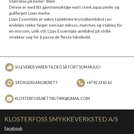
Størrelse på perler: 8mm
Denne er med litt gjennomsiktige matt sterk aqua perler og
gullfarget Lizas merke.
Lizas Essentials er vakre tsjekkiske krystallarmbånd i en
endeløs rekke farger som kan mikses, matches og stables for
en morsom, unik stil. Lizas Essentials-armbånd på strikk
strekker seg for å passe de fleste håndledd.
VI LEVERER VAREN TIL DEG SÅ FORT SOM MULIG!
14 DAGERS ANGRERETT
+47 92 22 65 61
KLOSTERFOSS.NETTBUTIKK@GMAIL.COM
KLOSTERFOSS SMYKKEVERKSTED A/S
Facebook