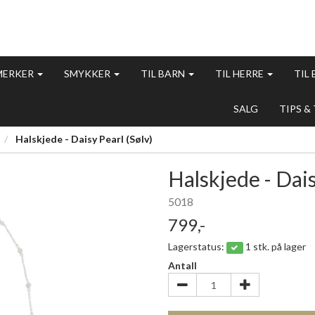
MERKER
SMYKKER
TIL BARN
TIL HERRE
TIL
SALG
TIPS &
Halskjede - Daisy Pearl (Sølv)
Halskjede - Dais
5018
799,-
Lagerstatus:
1 stk. på lager
Antall