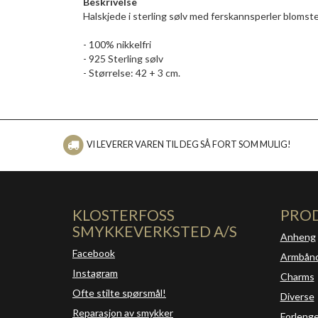
Beskrivelse
Halskjede i sterling sølv med ferskannsperler blomste
- 100% nikkelfri
- 925 Sterling sølv
- Størrelse: 42 + 3 cm.
VI LEVERER VAREN TIL DEG SÅ FORT SOM MULIG!
KLOSTERFOSS
PRO
SMYKKEVERKSTED A/S
Anheng
Facebook
Armbån
Instagram
Charms
Ofte stilte spørsmål!
Diverse
Reparasjon av smykker
Forleng