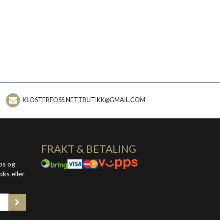
KLOSTERFOSS.NETTBUTIKK@GMAIL.COM
FRAKT & BETALING
ps og
oks eller