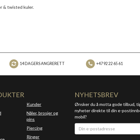
r & twisted kuler.
14 DAGERS ANGRERETT
+47 92 22 65 61
DUKTER
NYHETSBREV
Kunder
Ønsker du å motta gode tilbud, ti
nyheter direkte til din e-postinnb
d
Nåler, brosjer og
mobil?
pins
Piercing
Ringer
ere