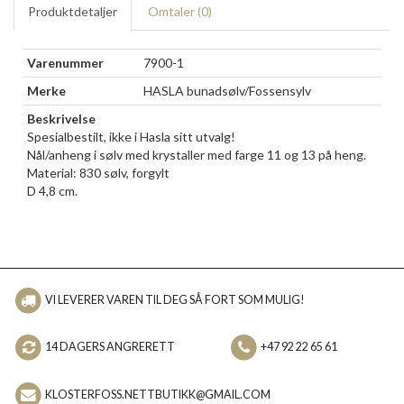
Produktdetaljer
Omtaler (
0
)
Varenummer
7900-1
Merke
HASLA bunadsølv/Fossensylv
Beskrivelse
Spesialbestilt, ikke i Hasla sitt utvalg!
Nål/anheng i sølv med krystaller med farge 11 og 13 på heng.
Material: 830 sølv, forgylt
D 4,8 cm.
VI LEVERER VAREN TIL DEG SÅ FORT SOM MULIG!
14 DAGERS ANGRERETT
+47 92 22 65 61
KLOSTERFOSS.NETTBUTIKK@GMAIL.COM