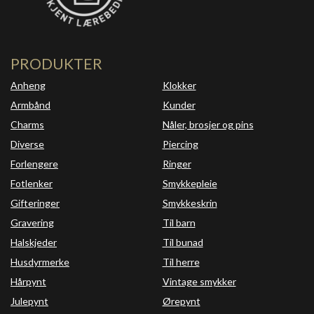
PRODUKTER
Anheng
Klokker
Armbånd
Kunder
Charms
Nåler, brosjer og pins
Diverse
Piercing
Forlengere
Ringer
Fotlenker
Smykkepleie
Gifteringer
Smykkeskrin
Gravering
Til barn
Halskjeder
Til bunad
Husdyrmerke
Til herre
Hårpynt
Vintage smykker
Julepynt
Ørepynt