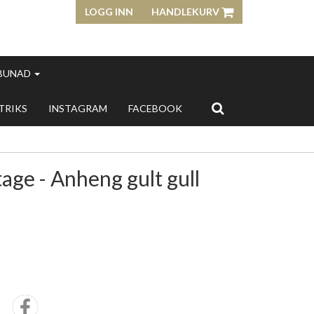
LOGG INN
HANDLEKURV
 BUNAD
 TRIKS
INSTAGRAM
FACEBOOK
age - Anheng gult gull