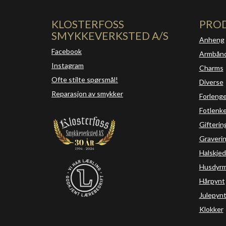
KLOSTERFOSS
PRO
SMYKKEVERKSTED A/S
Anheng
Facebook
Armbån
Instagram
Charms
Ofte stilte spørsmål!
Diverse
Reparasjon av smykker
Forleng
Fotlenke
Gifterin
Graveri
Halskjed
Husdyrm
Hårpynt
Julepyn
Klokker