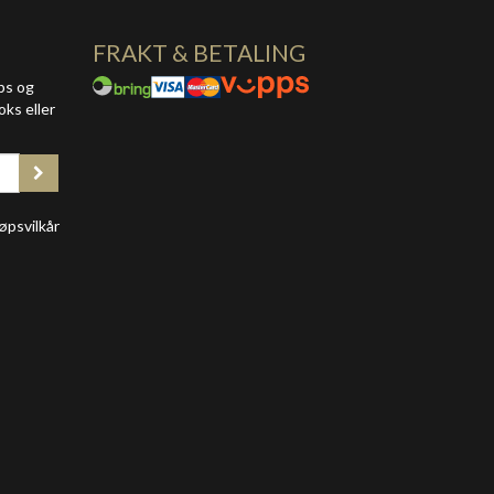
FRAKT & BETALING
ps og
oks eller
øpsvilkår