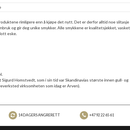
e
duktene rimligere enn å kjøpe det nytt. Det er derfor alltid noe slitasje
enbruk og gir deg unike smykker. Alle smykkene er kvalitetsjekket, vasket
lott eske.
l.
Sigurd Homstvedt, som i sin tid var Skandinavias største innen gull- og
reverksted virksomheten som idag er Arven).
14 DAGERS ANGRERETT
+47 92 22 65 61