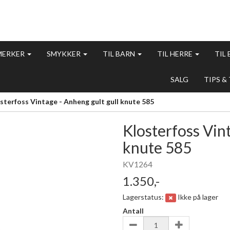
MERKER
SMYKKER
TIL BARN
TIL HERRE
TIL
SALG
TIPS &
sterfoss Vintage - Anheng gult gull knute 585
Klosterfoss Vint
knute 585
KV1264
1.350,-
Lagerstatus:
Ikke på lager
Antall