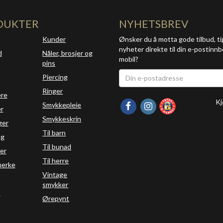
DUKTER
NYHETSBREV
Kunder
Ønsker du å motta gode tilbud, ti
nyheter direkte til din e-postinnb
d
Nåler, brosjer og
mobil?
pins
Piercing
Ringer
ere
Kj
Smykkepleie
r
Smykkeskrin
ger
Til barn
ng
Til bunad
er
Til herre
erke
Vintage
smykker
t
Ørepynt