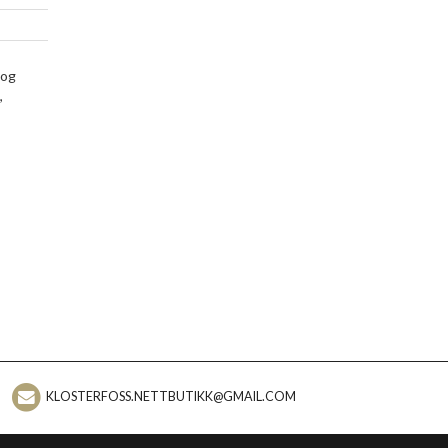
 og
,
KLOSTERFOSS.NETTBUTIKK@GMAIL.COM