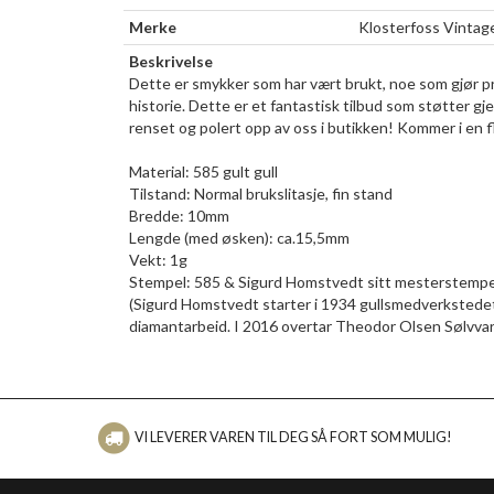
Merke
Klosterfoss Vintag
Beskrivelse
Dette er smykker som har vært brukt, noe som gjør pro
historie. Dette er et fantastisk tilbud som støtter gj
renset og polert opp av oss i butikken! Kommer i en f
Material: 585 gult gull
Tilstand: Normal brukslitasje, fin stand
Bredde: 10mm
Lengde (med øsken): ca.15,5mm
Vekt: 1g
Stempel: 585 & Sigurd Homstvedt sitt mesterstempe
(Sigurd Homstvedt starter i 1934 gullsmedverkstedet 
diamantarbeid. I 2016 overtar Theodor Olsen Sølvva
VI LEVERER VAREN TIL DEG SÅ FORT SOM MULIG!