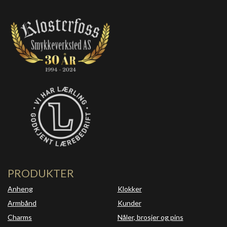
PRODUKTER
Anheng
Klokker
Armbånd
Kunder
Charms
Nåler, brosjer og pins