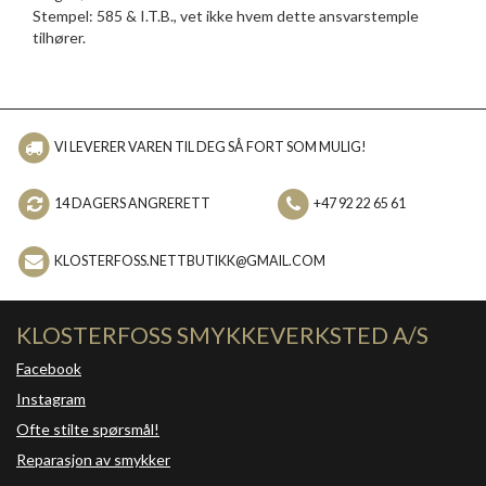
Stempel: 585 & I.T.B., vet ikke hvem dette ansvarstemple
tilhører.
VI LEVERER VAREN TIL DEG SÅ FORT SOM MULIG!
14 DAGERS ANGRERETT
+47 92 22 65 61
KLOSTERFOSS.NETTBUTIKK@GMAIL.COM
KLOSTERFOSS SMYKKEVERKSTED A/S
Facebook
Instagram
Ofte stilte spørsmål!
Reparasjon av smykker