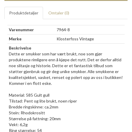
Produktdetaljer
Omtaler (
0
)
Varenummer
7964-8
Merke
Klosterfoss Vintage
Beskrivelse
Dette er smykker som har vært brukt, noe som gjør
produktene rimligere enn å kjøpe det nytt. Det er derfor alltid
noe slitasje og historie. Dette er et fantastisk tilbud som
støtter gjenbruk og gir deg unike smykker. Alle smykkene er
kvalitetsjekket, vasket, renset og polert opp av oss i butikken!
Kommer i en flott eske.
Material: 585 Gult gull
Tilstad: Pent og lite brukt, noen riper
Bredde ringskinne: ca.2mm
Stein: Rhodokrositt
Størrelse på fattning: 20mm
Vekt: 6,2g
Ring størrelse: 54