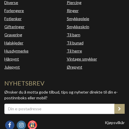
Diverse
Piercing
Forlengere
Ringer
Fotlenker
Smykkepleie
Gifteringer
Smykkeskrin
Gravering
Til barn
Halskjeder
Til bunad
Husdyrmerke
Til herre
Hårpynt
Vintage smykker
Julepynt
Ørepynt
NYHETSBREV
Ønsker du å motta gode tilbud, tips og nyheter direkte til din e-
postinnboks eller mobil?
Kjøpsvilkår