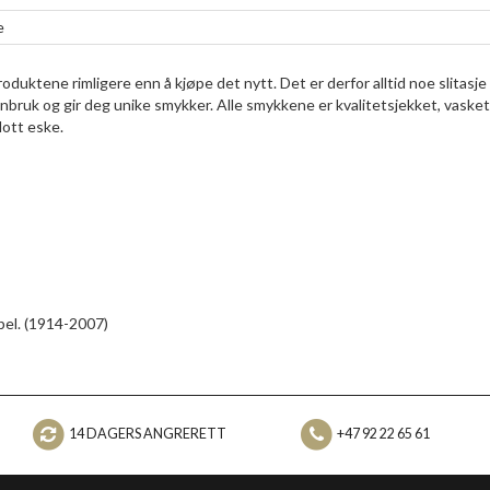
e
duktene rimligere enn å kjøpe det nytt. Det er derfor alltid noe slitasje
enbruk og gir deg unike smykker. Alle smykkene er kvalitetsjekket, vasket
lott eske.
pel. (1914-2007)
14 DAGERS ANGRERETT
+47 92 22 65 61