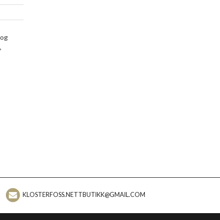
 og
,
KLOSTERFOSS.NETTBUTIKK@GMAIL.COM