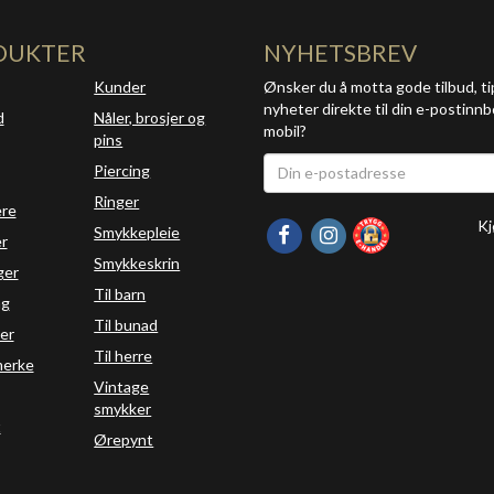
DUKTER
NYHETSBREV
Kunder
Ønsker du å motta gode tilbud, ti
nyheter direkte til din e-postinnb
d
Nåler, brosjer og
mobil?
pins
Piercing
Ringer
ere
Kj
Smykkepleie
r
Smykkeskrin
ger
Til barn
ng
Til bunad
er
Til herre
erke
Vintage
smykker
t
Ørepynt