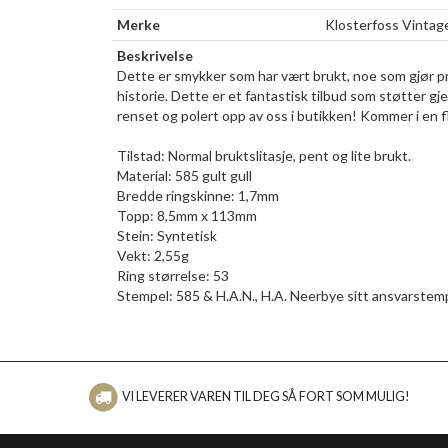
Merke
Klosterfoss Vintag
Beskrivelse
Dette er smykker som har vært brukt, noe som gjør pro
historie. Dette er et fantastisk tilbud som støtter gj
renset og polert opp av oss i butikken! Kommer i en f
Tilstad: Normal bruktslitasje, pent og lite brukt.
Material: 585 gult gull
Bredde ringskinne: 1,7mm
Topp: 8,5mm x 113mm
Stein: Syntetisk
Vekt: 2,55g
Ring størrelse: 53
Stempel: 585 & H.A.N., H.A. Neerbye sitt ansvarstem
VI LEVERER VAREN TIL DEG SÅ FORT SOM MULIG!