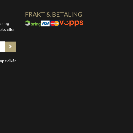
FRAKT & BETALING
ps og
oks eller
øpsvilkår