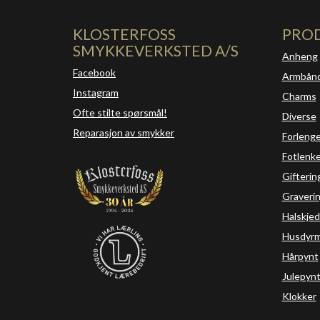
KLOSTERFOSS
PRO
SMYKKEVERKSTED A/S
Anheng
Facebook
Armbån
Instagram
Charms
Ofte stilte spørsmål!
Diverse
Reparasjon av smykker
Forleng
Fotlenke
Gifterin
Graveri
Halskjed
Husdyrm
Hårpynt
Julepyn
Klokker