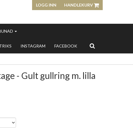
LOGG INN
HANDLEKURV
 BUNAD
 TRIKS
INSTAGRAM
FACEBOOK
ge - Gult gullring m. lilla