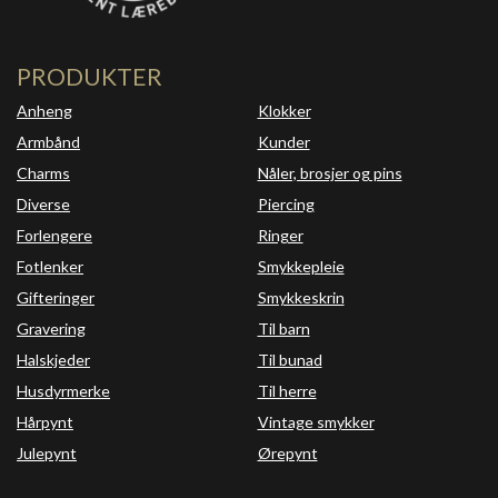
PRODUKTER
Anheng
Klokker
Armbånd
Kunder
Charms
Nåler, brosjer og pins
Diverse
Piercing
Forlengere
Ringer
Fotlenker
Smykkepleie
Gifteringer
Smykkeskrin
Gravering
Til barn
Halskjeder
Til bunad
Husdyrmerke
Til herre
Hårpynt
Vintage smykker
Julepynt
Ørepynt