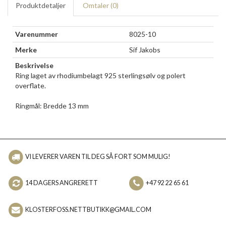
Produktdetaljer
Omtaler (
0
)
Varenummer
8025-10
Merke
Sif Jakobs
Beskrivelse
Ring laget av rhodiumbelagt 925 sterlingsølv og polert
overflate.
Ringmål: Bredde 13 mm
VI LEVERER VAREN TIL DEG SÅ FORT SOM MULIG!
14 DAGERS ANGRERETT
+47 92 22 65 61
KLOSTERFOSS.NETTBUTIKK@GMAIL.COM