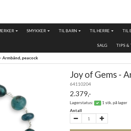
MERKER
SMYKKER
TIL BARN
TIL HERRE
TIL
SALG
TIPS &
- Armbånd, peacock
Joy of Gems - 
64110204
2.379,-
Lagerstatus:
1 stk. på lager
Antall