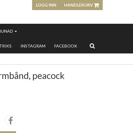
LOGG INN
HANDLEKURV
 BUNAD
 TRIKS
INSTAGRAM
FACEBOOK
Armbånd, peacock