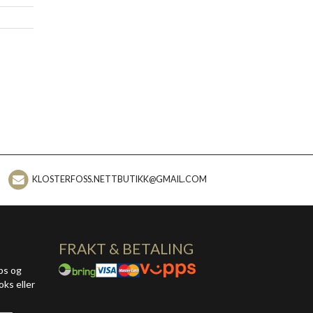
KLOSTERFOSS.NETTBUTIKK@GMAIL.COM
FRAKT & BETALING
ps og
oks eller