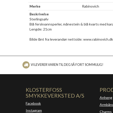
Merke
Rabinovich
Beskrivelse
Sterlingsølv
Blå ferskvannsperler, månestein & blå kvarts med kara
Lengde: 21cm
Bilde lånt fra leverandør nettside: www.rabinovich.dk
VI LEVERER VAREN TIL DEG SÅ FORT SOM MULIG!
KLOSTERFOSS
PRO
SMYKKEVERKSTED A/S
Anheng
Facebook
Armbån
Instagram
Charms