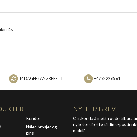
bin lås
14 DAGERS ANGRERETT
+47 92 22 65 61
DUKTER
NYHETSBREV
Kunder
Ønsker du å motta gode tilbud, ti
nyheter direkte til din e-postinnb
d
Nåler, brosjer og
mobil?
pins