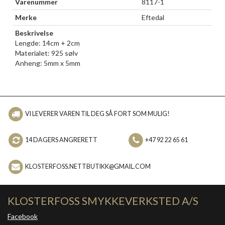
Varenummer
8117-1
Merke
Eftedal
Beskrivelse
Lengde: 14cm + 2cm
Materialet: 925 sølv
Anheng: 5mm x 5mm
VI LEVERER VAREN TIL DEG SÅ FORT SOM MULIG!
14 DAGERS ANGRERETT
+47 92 22 65 61
KLOSTERFOSS.NETTBUTIKK@GMAIL.COM
KLOSTERFOSS SMYKKEVERKSTED A/S
Facebook