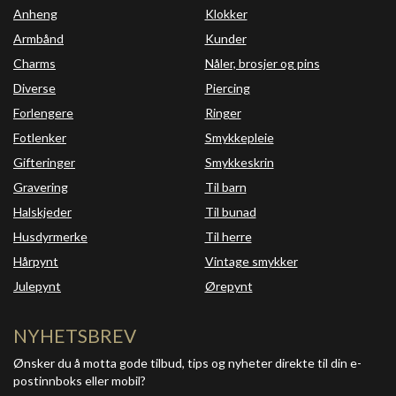
Anheng
Klokker
Armbånd
Kunder
Charms
Nåler, brosjer og pins
Diverse
Piercing
Forlengere
Ringer
Fotlenker
Smykkepleie
Gifteringer
Smykkeskrin
Gravering
Til barn
Halskjeder
Til bunad
Husdyrmerke
Til herre
Hårpynt
Vintage smykker
Julepynt
Ørepynt
NYHETSBREV
Ønsker du å motta gode tilbud, tips og nyheter direkte til din e-
postinnboks eller mobil?