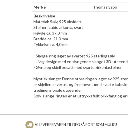
Merke
Thomas Sabo
Beskrivelse
Material: Sølv, 925 oksidert
Steiner: cubic zirkonia, svart
Høyde ca. 37,0 mm
Bredde ca. 21,0 mm
Tykkelse ca. 4,0 mm
- Slange-ring laget av svertet 925 sterlingsølv
- Livlig design med en slyngende slange i 3D-utseen
- Øyne og skjell besatt med svarte zirkoniasteiner
Mystisk slange: Denne store ringen laget av 925 sterl
er skjellene svertet og fremhevet med svarte kubisk
tredimensjonale utseende.
Sølv-slange-ringen er et uttrykksfullt blikkfang og er 
VI LEVERER VAREN TIL DEG SÅ FORT SOM MULIG!