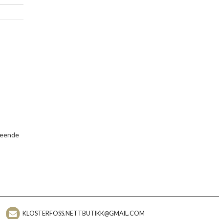
tseende
KLOSTERFOSS.NETTBUTIKK@GMAIL.COM