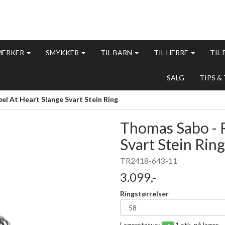
MERKER
SMYKKER
TIL BARN
TIL HERRE
TIL
SALG
TIPS &
l At Heart Slange Svart Stein Ring
Thomas Sabo - R
Svart Stein Ring
TR2418-643-11
3.099,-
Ringstørrelser
Lagerstatus:
1 stk. på lager