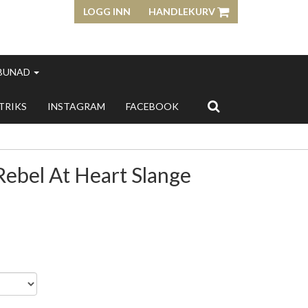
LOGG INN
HANDLEKURV
 BUNAD
 TRIKS
INSTAGRAM
FACEBOOK
ebel At Heart Slange