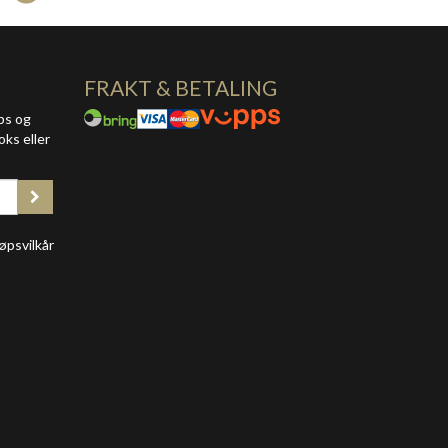
FRAKT & BETALING
ps og
oks eller
øpsvilkår