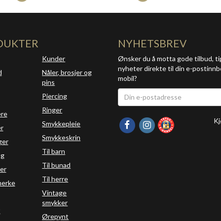
DUKTER
NYHETSBREV
Kunder
Ønsker du å motta gode tilbud, ti
nyheter direkte til din e-postinnb
d
Nåler, brosjer og
mobil?
pins
Piercing
Ringer
ere
Kj
Smykkepleie
r
Smykkeskrin
ger
Til barn
ng
Til bunad
er
Til herre
erke
Vintage
smykker
t
Ørepynt