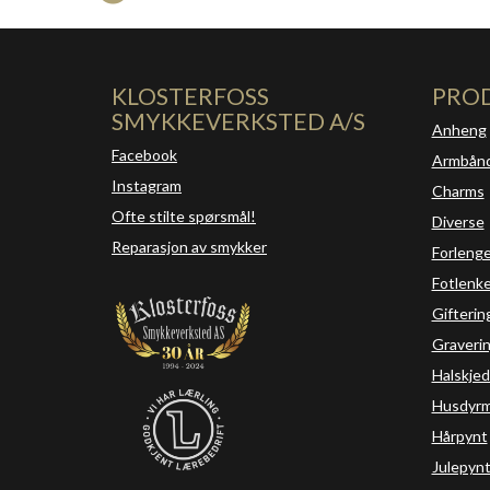
KLOSTERFOSS
PRO
SMYKKEVERKSTED A/S
Anheng
Facebook
Armbån
Instagram
Charms
Ofte stilte spørsmål!
Diverse
Reparasjon av smykker
Forleng
Fotlenke
Gifterin
Graveri
Halskjed
Husdyrm
Hårpynt
Julepyn