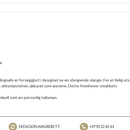
de
ingsølv er forseggjort i designet av en slyngende slange. For et livlig u
e zirkoniasteiner, akkurat som øynene. Dette fremhever smykkets
ideell som en personlig talisman.
14 DAGERS ANGRERETT
+47 92 22 65 61