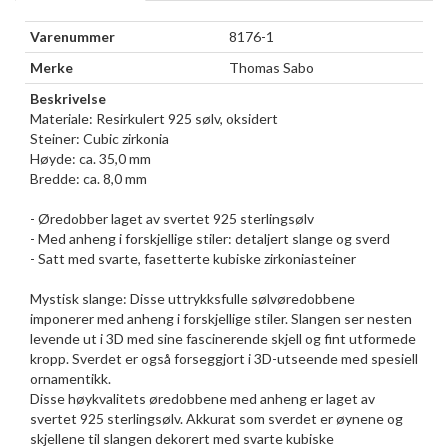
Varenummer
8176-1
Merke
Thomas Sabo
Beskrivelse
Materiale: Resirkulert 925 sølv, oksidert
Steiner: Cubic zirkonia
Høyde: ca. 35,0 mm
Bredde: ca. 8,0 mm
- Øredobber laget av svertet 925 sterlingsølv
- Med anheng i forskjellige stiler: detaljert slange og sverd
- Satt med svarte, fasetterte kubiske zirkoniasteiner
Mystisk slange: Disse uttrykksfulle sølvøredobbene
imponerer med anheng i forskjellige stiler. Slangen ser nesten
levende ut i 3D med sine fascinerende skjell og fint utformede
kropp. Sverdet er også forseggjort i 3D-utseende med spesiell
ornamentikk.
Disse høykvalitets øredobbene med anheng er laget av
svertet 925 sterlingsølv. Akkurat som sverdet er øynene og
skjellene til slangen dekorert med svarte kubiske