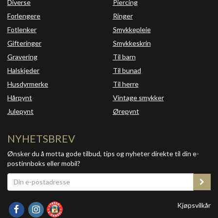
Diverse
Piercing
Forlengere
Ringer
Fotlenker
Smykkepleie
Gifteringer
Smykkeskrin
Gravering
Til barn
Halskjeder
Til bunad
Husdyrmerke
Til herre
Hårpynt
Vintage smykker
Julepynt
Ørepynt
NYHETSBREV
Ønsker du å motta gode tilbud, tips og nyheter direkte til din e-
postinnboks eller mobil?
Kjøpsvilkår