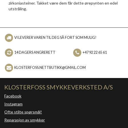
zirkoniasteiner. Takket være dem får dette ørepynten en edel
utstråling.
VI LEVERER VAREN TIL DEG SÅ FORT SOM MULIG!
14 DAGERS ANGRERETT
+47 92 22 65 61
KLOSTERFOSS.NETTBUTIKK@GMAIL.COM
KLOSTERFOSS SMYKKEVERKSTED A/S
Facebook
Instagram
Ofte stilte spørsmål!
Reparasjon av smykker