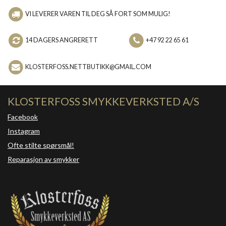
VI LEVERER VAREN TIL DEG SÅ FORT SOM MULIG!
14 DAGERS ANGRERETT
+47 92 22 65 61
KLOSTERFOSS.NETTBUTIKK@GMAIL.COM
KLOSTERFOSS SMYKKEVERKSTED A/S
Facebook
Instagram
Ofte stilte spørsmål!
Reparasjon av smykker