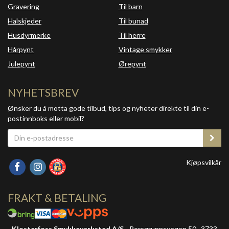
Gravering
Til barn
Halskjeder
Til bunad
Husdyrmerke
Til herre
Hårpynt
Vintage smykker
Julepynt
Ørepynt
NYHETSBREV
Ønsker du å motta gode tilbud, tips og nyheter direkte til din e-
postinnboks eller mobil?
Kjøpsvilkår
FRAKT & BETALING
Klosterfoss Smykkeverksted A/S
- Porsgrunnsvegen 50 , 3733