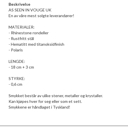
Beskrivelse
AS SEEN IN VOUGE UK
En av våre mest solgte leverandører!
MATERIALER:
- Rhinestone rondeller
- Rustfritt stål
- Hematitt med titanoksidfinish
- Polaris
LENGDE:
- 18 cm + 3 cm
STYRKE:
- 0,6 cm
Smykket består av ulike stener, metaller og krystaller.
Kan kjøpes hver for seg eller som et sett.
Smykkene er håndlaget i Tyskland!