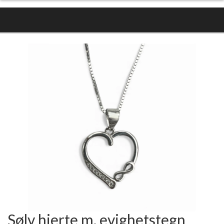
Sølv hjerte m. evighetstegn