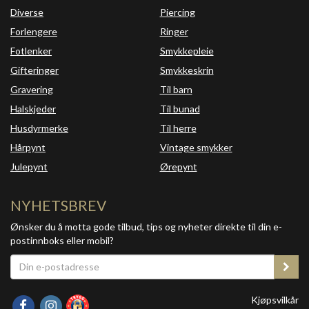
Diverse
Piercing
Forlengere
Ringer
Fotlenker
Smykkepleie
Gifteringer
Smykkeskrin
Gravering
Til barn
Halskjeder
Til bunad
Husdyrmerke
Til herre
Hårpynt
Vintage smykker
Julepynt
Ørepynt
NYHETSBREV
Ønsker du å motta gode tilbud, tips og nyheter direkte til din e-
postinnboks eller mobil?
Kjøpsvilkår