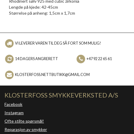
Rhodinert sølv 925 med cubic zirkonia
Lengde på kjede: 42-45cm
Størrelse på anheng: 1,5cm x 1,7cm
VI LEVERER VAREN TIL DEG SÅ FORT SOM MULIG!
14 DAGERS ANGRERETT
+47 92 22 65 61
KLOSTERFOSS.NETTBUTIKK@GMAIL.COM
KLOSTERFOSS SMYKKEVERKSTED A/S
Facebook
Instagram
Ofte stilte spørsmål!
Reparasjon av smykker